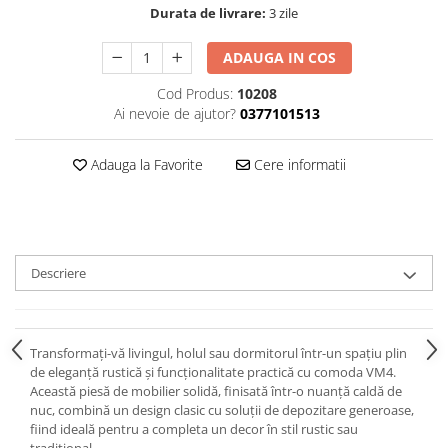
Durata de livrare:
3 zile
ADAUGA IN COS
Cod Produs:
10208
Ai nevoie de ajutor?
0377101513
Adauga la Favorite
Cere informatii
Descriere
Transformați-vă livingul, holul sau dormitorul într-un spațiu plin
de eleganță rustică și funcționalitate practică cu comoda VM4.
Această piesă de mobilier solidă, finisată într-o nuanță caldă de
nuc, combină un design clasic cu soluții de depozitare generoase,
fiind ideală pentru a completa un decor în stil rustic sau
tradițional.