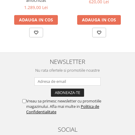
antichizat
620,00 Lei
1.289,00 Lei
Recomandări de integrare
Pentru a crea un ansamblu armonios și spațios, comoda VM4
poate fi combinată cu vitrina VMN5, formând un bufet elegant,
ADAUGA IN COS
ADAUGA IN COS
perfect pentru zonele de dining sau living, oferind spațiu
suplimentar de depozitare și expunere.
Specificații tehnice
Material: PAL melaminat, MDF
Culoare: Nuc
Compartimentare: 4 uși, 1 sertar
NEWSLETTER
Mânere: Metalice, finisaj auriu
Nu rata ofertele si promotiile noastre
Picioare: Înălțime 5,5 cm
Dimensiuni
Lățime: 168 cm
Adâncime: 46 cm
Înălțime: 97 cm
Vreau sa primesc newsletter cu promotiile
magazinului. Afla mai multe in
Politica de
Garanție
Confidentialitate
Produsul beneficiază de o garanție de 2 ani.
SOCIAL
Livrare și montaj
Comoda VM4 se livrează demontată, ambalată în colete de