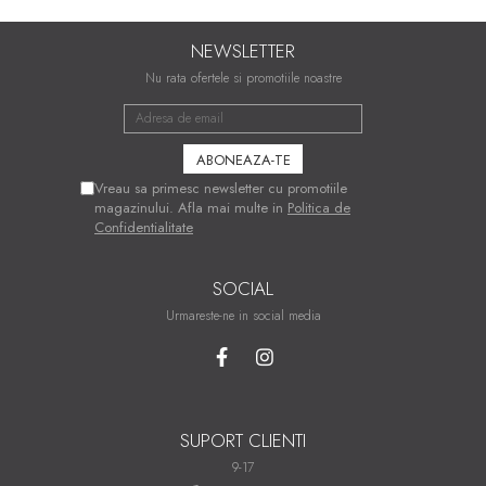
NEWSLETTER
Nu rata ofertele si promotiile noastre
Vreau sa primesc newsletter cu promotiile
magazinului. Afla mai multe in
Politica de
Confidentialitate
SOCIAL
Urmareste-ne in social media
SUPORT CLIENTI
9-17