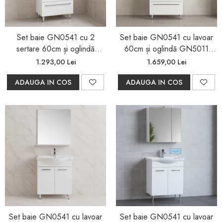
Set baie GN0541 cu 2
Set baie GN0541 cu lavoar
sertare 60cm și oglindă
60cm și oglindă GN5011
GN0671
LED, alb
1.293,00 Lei
1.659,00 Lei
ADAUGA IN COS
ADAUGA IN COS
Set baie GN0541 cu lavoar
Set baie GN0541 cu lavoar