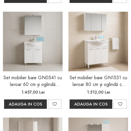
Set mobilier baie GN0541 cu
Set mobilier baie GN1531 cu
lavoar 60 cm și oglindă
lavoar 80 cm și oglindă cu
GN5011 cu LED – alb
dulap Celine, alb, LED
1.457,00 Lei
1.512,00 Lei
ADAUGA IN COS
ADAUGA IN COS