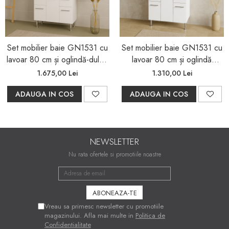
Set mobilier baie GN1531 cu
Set mobilier baie GN1531 cu
lavoar 80 cm și oglindă-dulap
lavoar 80 cm și oglindă
Celine LED, alb
GN0551, alb
1.675,00 Lei
1.310,00 Lei
ADAUGA IN COS
ADAUGA IN COS
NEWSLETTER
Nu rata ofertele si promotiile noastre
Vreau sa primesc newsletter cu promotiile
magazinului. Afla mai multe in
Politica de
Confidentialitate