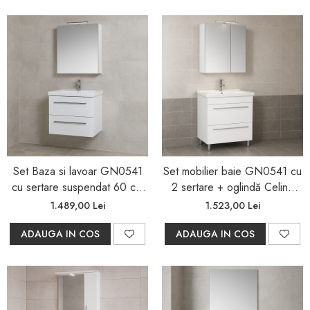
Set Baza si lavoar GN0541
Set mobilier baie GN0541 cu
cu sertare suspendat 60 cm
2 sertare + oglindă Celine
si oglinda GN 5011
LED, lavoar 60 cm
1.489,00 Lei
1.523,00 Lei
ADAUGA IN COS
ADAUGA IN COS