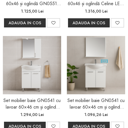
60x46 și oglindă GN0551,
60x46 și oglindă Celine LED,
alb
alb
1.125,00 Lei
1.316,00 Lei
ADAUGA IN COS
ADAUGA IN COS
Set mobilier baie GN0541 cu
Set mobilier baie GN0541 cu
lavoar 60×46 cm și oglindă
lavoar 60×46 cm și oglindă
cu dulap GN0201
Gn0671
1.294,00 Lei
1.096,26 Lei
ADAUGA IN COS
ADAUGA IN COS