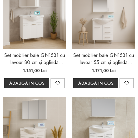
Set mobilier baie GN1531 cu
Set mobilier baie GN1531 cu
lavoar 80 cm și oglindă
lavoar 55 cm și oglindă
GN0551, alb
GN0201 cu dulap și LED, alb
1.151,00 Lei
1.171,00 Lei
ADAUGA IN COS
ADAUGA IN COS