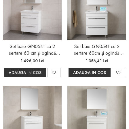
Set baie GN0541 cu 2
Set baie GN0541 cu 2
sertare 60 cm și oglindă
sertare 60cm și oglindă
GN0201 LED, alb
GN0551
1.496,00 Lei
1.356,41 Lei
ADAUGA IN COS
ADAUGA IN COS