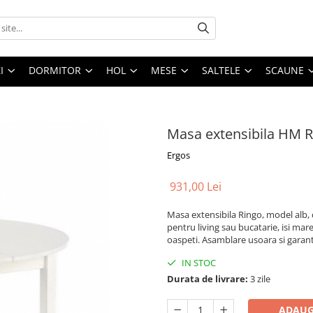
I
DORMITOR
HOL
MESE
SALTELE
SCAUNE
Masa extensibila HM R
Ergos
931,00 Lei
Masa extensibila Ringo, model alb, c
pentru living sau bucatarie, isi ma
oaspeti. Asamblare usoara si garanti
IN STOC
Durata de livrare:
3 zile
ADAUG