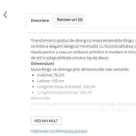
pe
Facebook
Review-uri
(0)
Descriere
Transforma-ti spatiul de dining cu masa extensibila Ringo, 
ce imbina elegant designul minimalist cu functionalitatea s
ideala pentru a crea un ambient primitor si modern in livin
de stil si adaptabilitate oricarui tip de decor.
Dimensiuni
Masa Ringo se distinge prin dimensiunile sale versatile:
Inaltime: 76 cm
Latime: 102 cm
Lungime masa standard: 102 cm
Lungime masa extinsa: 142 cm
Materiale
Construita pentru a rezista in timp, masa Ringo dispune de 
materiale de calitate superioara, ce ii confera stabilitate si
Mecanisme / Reglaje
Mecanismul de extensie al mesei Ringo este conceput pentru
VEZI MAI MULT
permitand extinderea rapida pentru a gazdui mai multi invi
Informatii conformitate produs
Instructiuni de montaj