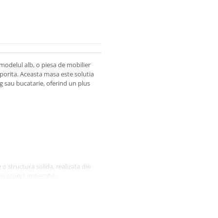
modelul alb, o piesa de mobilier
porita. Aceasta masa este solutia
g sau bucatarie, oferind un plus
o structura solida, realizata din
 un aspect impecabil.
 a fi usor de utilizat,
tati atunci cand este necesar.