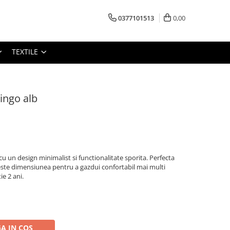
0377101513
0,00
TEXTILE
ingo alb
u un design minimalist si functionalitate sporita. Perfecta
reste dimensiunea pentru a gazdui confortabil mai multi
e 2 ani.
A IN COS