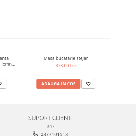
ianta
Masa bucatarie stejar
M
a lemn
378,00 Lei
90 x 90 x
ADAUGA IN COS
AD
SUPORT CLIENTI
9-17
0377101513