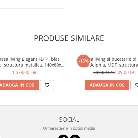
si toate accesoriile necesare,
ta de masaliving.
 curatarea cu o laveta moale,
PRODUSE SIMILARE
chimice.
tr-un colet, ambalat
ansportului.
asa living Elegant FDT4, blat
Masa living si bucatarie pl
-15%
, structura metalica, 140x80x75
Philadelphia, MDF, structur
lb/gri si 6 scaune Doina FDC2,
masiv, rotunda, 4 persoane, 55/
1.579,00 Lei
599,00 Lei
509,00 Lei
apiterie catifea, 90 kg, gri
74,8 cm, alb
ADAUGA IN COS
ADAUGA IN COS
SOCIAL
Urmareste-ne in social media