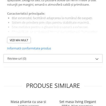
rotunjit pe margini, emană o atmosferă caldă și primitoare.
Caracteristici principale:
Blat extensibil, facilitând adaptarea la numărul de oaspeți.
Sistem de prindere prin clips pentru stabilitate maximă.
Sine metalice pentru o glisare lină și ușoară a extensiei.
Finisaj lăcuit, ce protejează lemnul și accentuează frumusețea
naturală a stejarului.
VEZI MAI MULT
Materiale:
Informatii conformitate produs
Blat: MDF furniruit lacuit
Structură: Lemn masiv
Review-uri
(0)
Dimensiuni:
Lățime: 90 cm
Lungime: 160 cm (extinsă la 198 cm)
Înălțime: 74 cm
PRODUSE SIMILARE
Masa plianta cu usa si
Set masa living Elegant