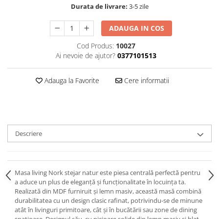
Durata de livrare:
3-5 zile
ADAUGA IN COS
Cod Produs:
10027
Ai nevoie de ajutor?
0377101513
Adauga la Favorite
Cere informatii
Descriere
Masa living Nork stejar natur este piesa centrală perfectă pentru
a aduce un plus de eleganță și funcționalitate în locuința ta.
Realizată din MDF furniruit și lemn masiv, această masă combină
durabilitatea cu un design clasic rafinat, potrivindu-se de minune
atât în livinguri primitoare, cât și în bucătării sau zone de dining
spațioase. Designul său, cu picioare solide din lemn masiv și blat