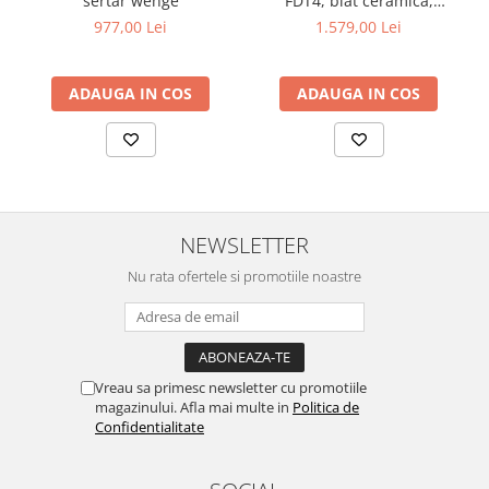
sertar wenge
FDT4, blat ceramica,
structura metalica,
977,00 Lei
1.579,00 Lei
140x80x75 cm, alb/gri si 6
scaune Doina FDC2,
tapiterie catifea, 90 kg, gri
ADAUGA IN COS
ADAUGA IN COS
NEWSLETTER
Nu rata ofertele si promotiile noastre
Vreau sa primesc newsletter cu promotiile
magazinului. Afla mai multe in
Politica de
Confidentialitate