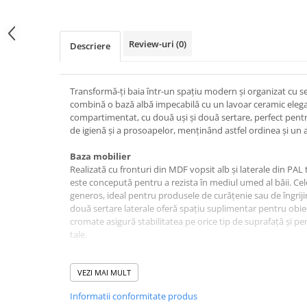
pe
Facebook
Review-uri
(0)
Descriere
Transformă-ți baia într-un spațiu modern și organizat cu s
combină o bază albă impecabilă cu un lavoar ceramic elegan
compartimentat, cu două uși și două sertare, perfect pentr
de igienă și a prosoapelor, menținând astfel ordinea și un 
Baza mobilier
Realizată cu fronturi din MDF vopsit alb și laterale din PAL
este concepută pentru a rezista în mediul umed al băii. Ce
generos, ideal pentru produsele de curățenie sau de îngrijir
două sertare laterale oferă spațiu suplimentar pentru obiec
cromate asigură stabilitatea pe orice tip de suprafață și pe
tale.
Lavoar ceramic
Setul este completat de un lavoar din ceramică albă, cu u
VEZI MAI MULT
la exterior și cu o cuvă rotunjită, ce oferă confort sporit în 
Informatii conformitate produs
garantează o rezistență de lungă durată și o curățare ușoa