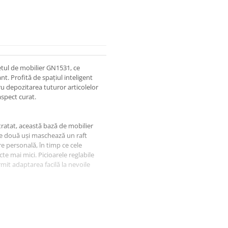
etul de mobilier GN1531, ce
t. Profită de spațiul inteligent
u depozitarea tuturor articolelor
aspect curat.
 tratat, această bază de mobilier
le două uși maschează un raft
e personală, în timp ce cele
te mai mici. Picioarele reglabile
rmit adaptarea facilă la nevoile
n design modern, dreptunghiular
utilizare. Materialul durabil
ră.