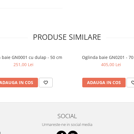
ime)
PRODUSE SIMILARE
 baie GN0001 cu dulap - 50 cm
Oglinda baie GN0201 - 70
e necesare și instrucțiuni clare
251,00 Lei
405,00 Lei
tru o utilizare fără griji.
tă separat.
ADAUGA IN COS
ADAUGA IN COS
SOCIAL
Urmareste-ne in social media