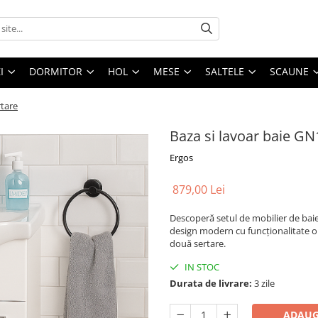
I
DORMITOR
HOL
MESE
SALTELE
SCAUNE
rtare
Baza si lavoar baie GN
Ergos
879,00 Lei
Descoperă setul de mobilier de bai
design modern cu funcționalitate op
două sertare.
IN STOC
Durata de livrare:
3 zile
ADAUG