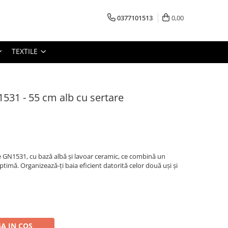
0377101513
0,00
TEXTILE
1531 - 55 cm alb cu sertare
e GN1531, cu bază albă și lavoar ceramic, ce combină un
timă. Organizează-ți baia eficient datorită celor două uși și
A IN COS