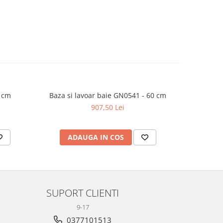
 cm
Baza si lavoar baie GN0541 - 60 cm
Baza si 
907,50 Lei
ADAUGA IN COS
AD
SUPORT CLIENTI
9-17
0377101513