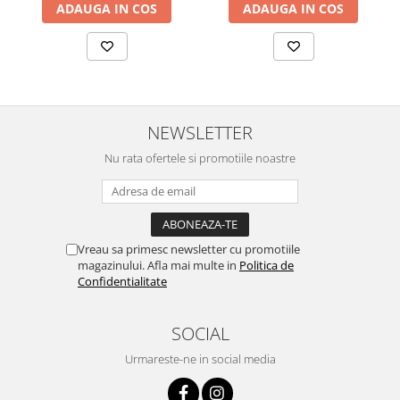
evitând produsele abrazive. Fiecare sertar suportă o greutate
ADAUGA IN COS
ADAUGA IN COS
maximă de aproximativ 5 kg.
Livrare și Montaj
Produsul se livrează demontat, ambalat în cutii de carton, cu
toate accesoriile necesare și instrucțiuni clare de asamblare
incluse, facilitând montajul acasă.
NEWSLETTER
Garanție
Nu rata ofertele si promotiile noastre
Beneficiezi de o garanție de 24 de luni pentru siguranța investiției
tale.
Vreau sa primesc newsletter cu promotiile
magazinului. Afla mai multe in
Politica de
Confidentialitate
SOCIAL
Urmareste-ne in social media