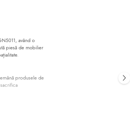
p GN5011, având o
astă piesă de mobilier
ialitate.
îndemână produsele de
sacrifica
entru băile de
a umiditate și