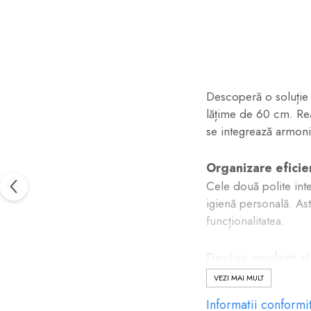
pe
Facebook
Descoperă o soluție 
lățime de 60 cm. Real
se integrează armonio
Organizare eficie
Cele două polite int
igienă personală. Ast
funcționalitatea.
Design modern și 
Frontul tip oglindă r
VEZI MAI MULT
dimensiuni mai mici. 
Informatii conformi
coroziune, asigurând