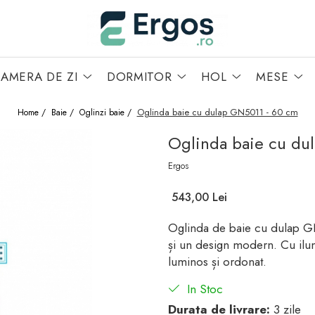
AMERA DE ZI
DORMITOR
HOL
MESE
Oglinda baie cu dulap GN5011 - 60 cm
Home /
Baie /
Oglinzi baie /
Oglinda baie cu du
Ergos
543,00 Lei
Oglinda de baie cu dulap GN
și un design modern. Cu ilum
luminos și ordonat.
In Stoc
Durata de livrare:
3 zile