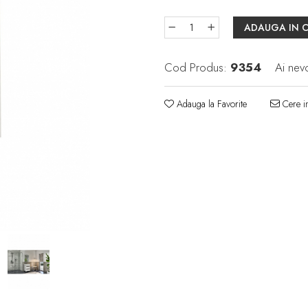
ADAUGA IN 
Cod Produs:
9354
Ai nev
Adauga la Favorite
Cere in