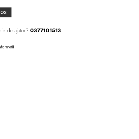
COS
oie de ajutor?
0377101513
formatii