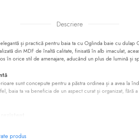
Descriere
elegantă și practică pentru baia ta cu Oglinda baie cu dula
izată din MDF de înaltă calitate, finisată în alb imaculat, ace
s în orice stil de amenajare, aducând un plus de lumină și spaț
ntă
erioare sunt concepute pentru a păstra ordinea și a avea la 
fel, baia ta va beneficia de un aspect curat și organizat, fără a 
rezistent
eflectă lumina, creând o senzație de spațiu amplificat, ideal p
Materialele atent selecționate garantează o rezistență sporită l
tate produs
 o durată lungă de viață a produsului.