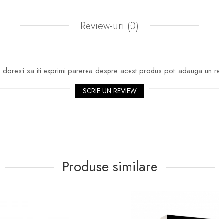
Review-uri
(0)
egrată
iluminare LED, oferind o lumină ambientală plăcută și funcțio
doresti sa iti exprimi parerea despre acest produs poti adauga un r
SCRIE UN REVIEW
Produse similare