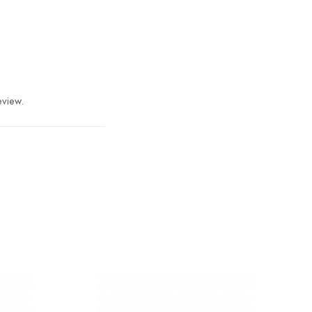
nală.
eview.