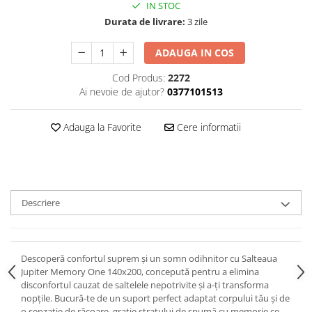
IN STOC
Durata de livrare:
3 zile
ADAUGA IN COS
Cod Produs:
2272
Ai nevoie de ajutor?
0377101513
Adauga la Favorite
Cere informatii
Descriere
Descoperă confortul suprem și un somn odihnitor cu Salteaua
Jupiter Memory One 140x200, concepută pentru a elimina
disconfortul cauzat de saltelele nepotrivite și a-ți transforma
nopțile. Bucură-te de un suport perfect adaptat corpului tău și de
o senzație de răcoare, grație stratului de spumă cu memorie ce