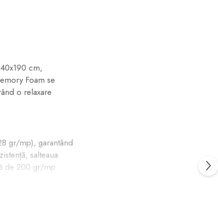
 140x190 cm,
m Memory Foam se
rând o relaxare
 (28 gr/mp), garantând
zistență, salteaua
ică de 200 gr/mp
roteja astronauții de