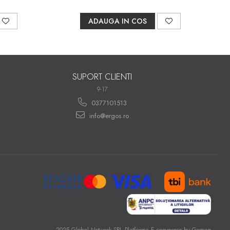
ADAUGA IN COS
SUPORT CLIENTI
9-17
0377101513
info@ergos.ro
2025 Global Network SRL
Platforma E-commerce by Gomag