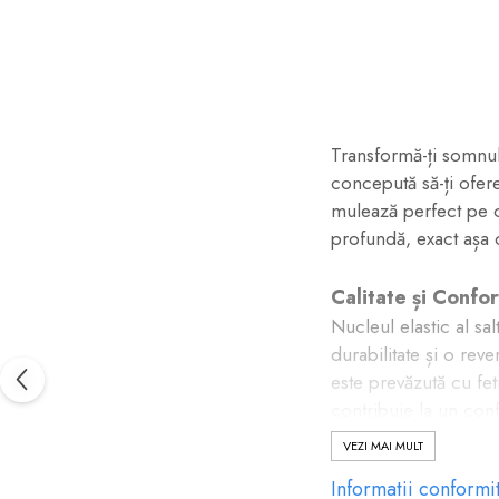
pe
Facebook
Transformă-ți somnu
concepută să-ți ofer
mulează perfect pe c
profundă, exact așa 
Calitate și Confo
Nucleul elastic al sa
durabilitate și o reve
este prevăzută cu fet
contribuie la un confo
VEZI MAI MULT
Beneficiile Tehn
Informatii conformi
Inspirată din tehnol