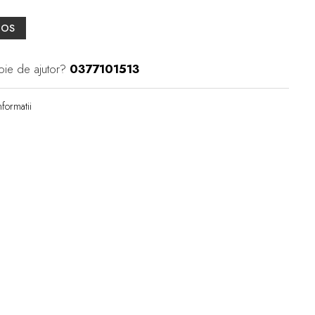
COS
oie de ajutor?
0377101513
formatii