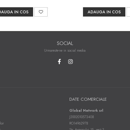
DAUGA IN COS
ADAUGA IN COS
SOCIAL
Urmareste-ne in social media
DATE COMERCIALE
Global Network srl
J2002010573408
lor
RO14962978
r
Str. Argonului 15, sect.3