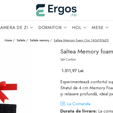
AMERA DE ZI
DORMITOR
HOL
MESE
Saltea Memory foam Crin 140x190x25
Home /
Saltele /
Saltele memory /
Saltea Memory foam
Salt Confort
1.511,97 Lei
Experimentează confortul 
Stratul de 4 cm Memory Foa
și relaxare profundă, ideal 
La Comanda
Durata de livrare:
La coman