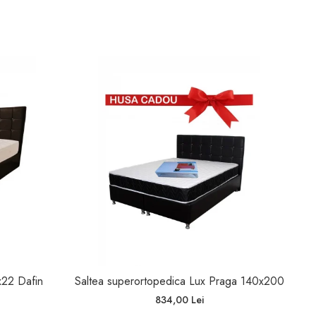
x22 Dafin
Saltea superortopedica Lux Praga 140x200
Sal
834,00 Lei