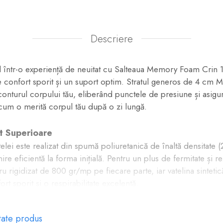
Descriere
l într-o experiență de neuitat cu Salteaua Memory Foam Crin
e confort sporit și un suport optim. Stratul generos de 4 c
onturul corpului tău, eliberând punctele de presiune și asigu
cum o merită corpul tău după o zi lungă.
rt Superioare
ltelei este realizat din spumă poliuretanică de înaltă densitate
nire eficientă la forma inițială. Pentru un plus de fermitate și re
ru rigidizat de 800 gr/mp pe fiecare parte, iar vatelina sintet
rt sporit și o respirabilitate excelentă.
ologiei Memory Foam
tate produs
ogia NASA, spuma Memory Foam a fost creată inițial pentru a p