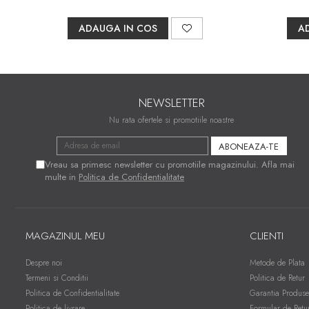
ADAUGA IN COS
A
NEWSLETTER
Nu rata ofertele si promotiile noastre
Vreau sa primesc newsletter cu promotiile magazinului. Afla mai
multe in
Politica de Confidentialitate
MAGAZINUL MEU
CLIENTI
Despre noi
Metode de Plata
Termeni si Conditii
Politica de Retur
Politica de Confidentialitate
Garantia Produse
Politica de livrare
Formular de Retu