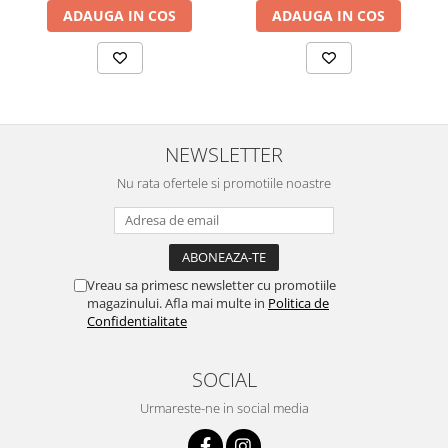
ADAUGA IN COS
ADAUGA IN COS
Ține cont că pot apărea diferențe de +/- 2 cm la dimensiunea
saltelei, datorită procesului de fabricație. Compoziția huselor
poate varia ușor ca design sau culoare în funcție de lotul de
producție, fără a afecta calitatea materialului.
NEWSLETTER
Nu rata ofertele si promotiile noastre
Vreau sa primesc newsletter cu promotiile
magazinului. Afla mai multe in
Politica de
Confidentialitate
SOCIAL
Urmareste-ne in social media