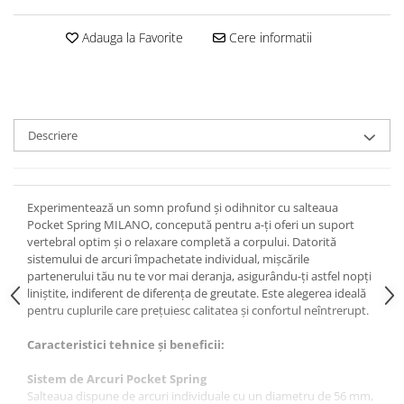
Adauga la Favorite
Cere informatii
Descriere
Experimentează un somn profund și odihnitor cu salteaua
Pocket Spring MILANO, concepută pentru a-ți oferi un suport
vertebral optim și o relaxare completă a corpului. Datorită
sistemului de arcuri împachetate individual, mișcările
partenerului tău nu te vor mai deranja, asigurându-ți astfel nopți
liniștite, indiferent de diferența de greutate. Este alegerea ideală
pentru cuplurile care prețuiesc calitatea și confortul neîntrerupt.
Caracteristici tehnice și beneficii:
Sistem de Arcuri Pocket Spring
Salteaua dispune de arcuri individuale cu un diametru de 56 mm,