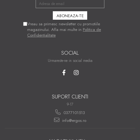
Vreau sa primesc newsletter cu promotiile
magazinului. Afla mai multe in
Politica de
Confidentialitate
SOCIAL
Urmareste-ne in social media
SUPORT CLIENTI
9-17
0377101513
info@ergos.ro