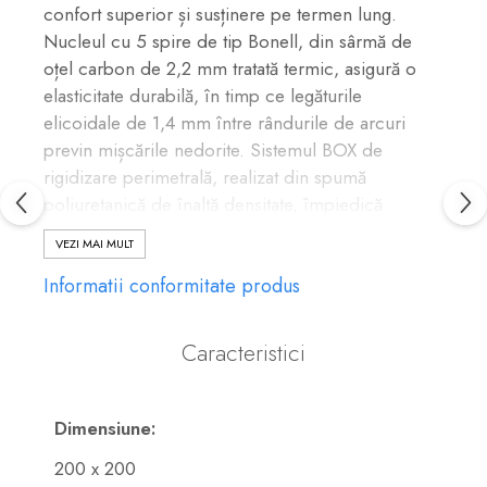
confort superior și susținere pe termen lung.
Nucleul cu 5 spire de tip Bonell, din sârmă de
oțel carbon de 2,2 mm tratată termic, asigură o
elasticitate durabilă, în timp ce legăturile
elicoidale de 1,4 mm între rândurile de arcuri
previn mișcările nedorite. Sistemul BOX de
rigidizare perimetrală, realizat din spumă
poliuretanică de înaltă densitate, împiedică
deformarea saltelei în timp, menținându-i forma
VEZI MAI MULT
inițială.
Informatii conformitate produs
Componente premium pentru confort maxim
Peste miezul elastic se regăsesc straturi de suport
din pasla thermofelt de 1000 gr/mp, urmate de un
Caracteristici
strat de spumă poliuretanică cu densitate 21 și
grosime de 2 cm, lipită cu adeziv ecologic
conform standardelor europene. Stratul exterior,
Dimensiune:
confecționat din material Jacquard (amestec
200 x 200
bumbac-polyester), este matlasat complet cu