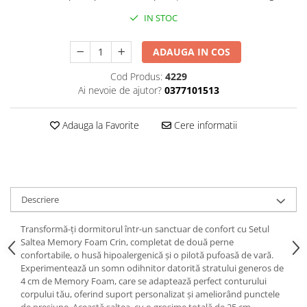
IN STOC
ADAUGA IN COS
Cod Produs:
4229
Ai nevoie de ajutor?
0377101513
Adauga la Favorite
Cere informatii
Descriere
Transformă-ți dormitorul într-un sanctuar de confort cu Setul
Saltea Memory Foam Crin, completat de două perne
confortabile, o husă hipoalergenică și o pilotă pufoasă de vară.
Experimentează un somn odihnitor datorită stratului generos de
4 cm de Memory Foam, care se adaptează perfect conturului
corpului tău, oferind suport personalizat și ameliorând punctele
de presiune. Această saltea, cu o grosime totală de 25 cm,