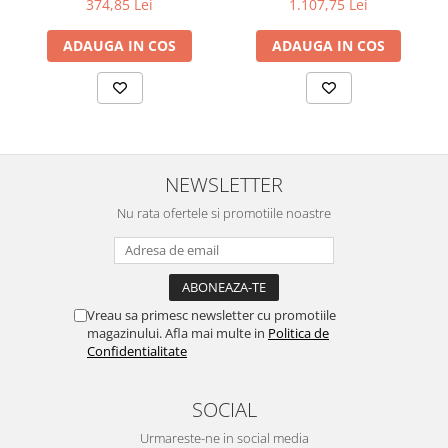
374,85 Lei
1.107,75 Lei
acarienilor, oferindu-ți un mediu de somn curat și sănătos.
ADAUGA IN COS
ADAUGA IN COS
Garanție:
Beneficiezi de o garanție de 3 ani pentru salteaua Superlux
Ortopedică Iris.
Întreținere:
Recomandăm curățarea prin aspirare, evitând utilizarea
produselor lichide și a umezelii. Pentru protecție suplimentară,
NEWSLETTER
este indicată folosirea unei huse impermeabile. Pentru o uzură
uniformă, rotește salteaua la fiecare 3 luni, inversând zona de cap
Nu rata ofertele si promotiile noastre
cu cea de picioare.
Vreau sa primesc newsletter cu promotiile
magazinului. Afla mai multe in
Politica de
Confidentialitate
SOCIAL
Urmareste-ne in social media