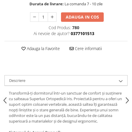
Durata de livrare:
La comanda 7 - 10 zile
ADAUGA IN COS
Cod Produs:
780
Ai nevoie de ajutor?
0377101513
Adauga la Favorite
Cere informatii
Descriere
Transformă-ți dormitorul într-un sanctuar de confort și susținere
cu salteaua Superlux Ortopedică Iris. Proiectată pentru a oferi un
suport optim coloanei vertebrale, această saltea îți garantează
nopți liniștite și o stare generală de bine. Experiența unui somn
odihnitor este la un pas distanță, bucurându-te de calitatea
superioară a materialelor și de designul ergonomic.