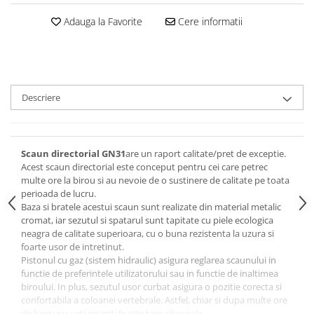
Adauga la Favorite
Cere informatii
Descriere
Scaun directorial GN31
are un raport calitate/pret de exceptie.
Acest scaun directorial este conceput pentru cei care petrec
multe ore la birou si au nevoie de o sustinere de calitate pe toata
perioada de lucru.
Baza si bratele acestui scaun sunt realizate din material metalic
cromat, iar sezutul si spatarul sunt tapitate cu piele ecologica
neagra de calitate superioara, cu o buna rezistenta la uzura si
foarte usor de intretinut.
Pistonul cu gaz (sistem hidraulic) asigura reglarea scaunului in
functie de preferintele utilizatorului sau in functie de inaltimea
biroului. In plus, sezutul usor curbat asigura o pozitie corecta si
confortabila a coloanei vertebrale. Astfel, chiar si dupa multe ore
de lucru nu veti resimti foarte tare oboseala.