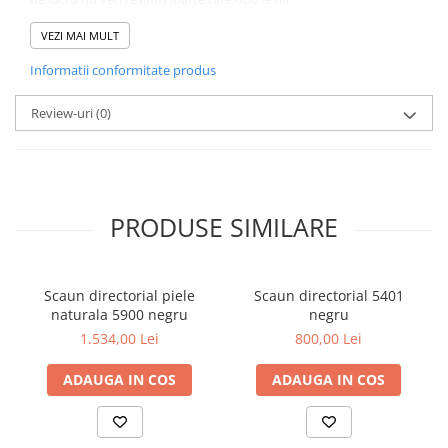
Acestscaun directorialpoate sustine o greutate maxima de 100
kg.
VEZI MAI MULT
Dimensiune scaun directorial
:
Informatii conformitate produs
Latime: 44 cm
Adancime: 53.5 cm
Inaltime: 86 - 96 cm
Review-uri
(0)
Garantie scaun directorial: 2 ani
Produsul se livreaza demontat, la colet (kit ambalat in cutii de
carton).
Coletele includ feroneria si instructiunile de montaj.
PRODUSE SIMILARE
Scaun directorial piele
Scaun directorial 5401
naturala 5900 negru
negru
1.534,00 Lei
800,00 Lei
ADAUGA IN COS
ADAUGA IN COS