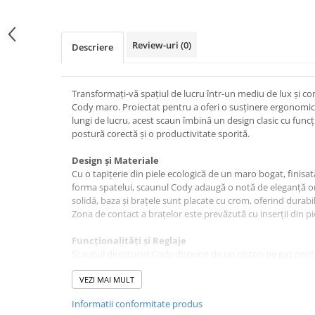
pe
Facebook
Review-uri
(0)
Descriere
Transformați-vă spațiul de lucru într-un mediu de lux și co
Cody maro. Proiectat pentru a oferi o susținere ergonomic
lungi de lucru, acest scaun îmbină un design clasic cu func
postură corectă și o productivitate sporită.
Design și Materiale
Cu o tapițerie din piele ecologică de un maro bogat, finisată
forma spatelui, scaunul Cody adaugă o notă de eleganță or
solidă, baza și brațele sunt placate cu crom, oferind durab
Zona de contact a brațelor este prevăzută cu inserții din pi
Funcționalități și Reglaje
Scaunul directorial Cody dispune de un piston pe gaz pentru 
permițându-vă să găsiți poziția ideală de lucru. Mecanismul
relaxarea corpului în timpul pauzelor sau în momentele de
VEZI MAI MULT
Informatii conformitate produs
Dimensiuni