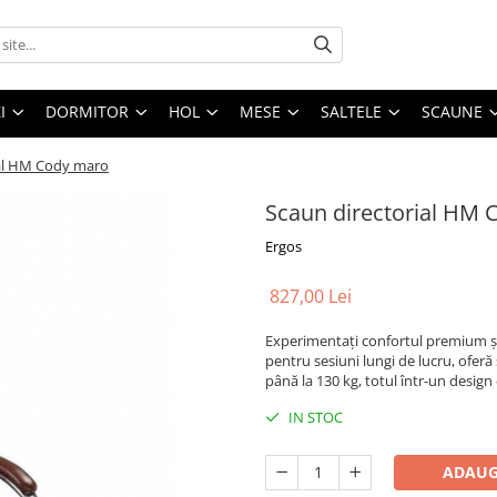
I
DORMITOR
HOL
MESE
SALTELE
SCAUNE
ial HM Cody maro
Scaun directorial HM
Ergos
827,00 Lei
Experimentați confortul premium și 
pentru sesiuni lungi de lucru, oferă
până la 130 kg, totul într-un design 
IN STOC
ADAUG