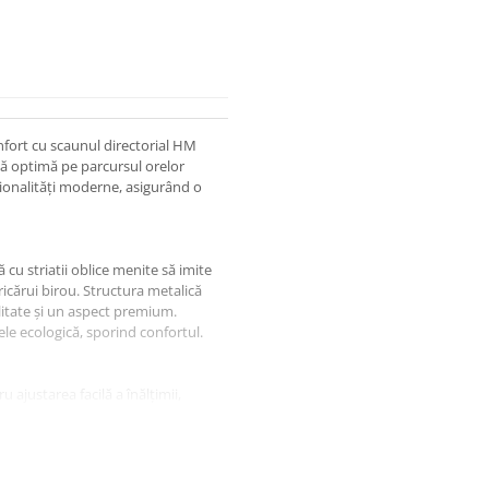
nfort cu scaunul directorial HM
ă optimă pe parcursul orelor
ționalități moderne, asigurând o
 cu striatii oblice menite să imite
icărui birou. Structura metalică
ilitate și un aspect premium.
ele ecologică, sporind confortul.
ajustarea facilă a înălțimii,
 de balans contribuie la
 concentrare.