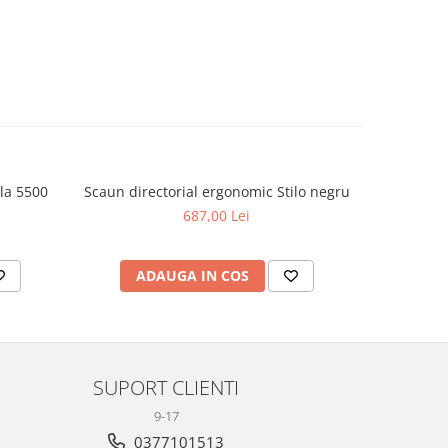
ala 5500
Scaun directorial ergonomic Stilo negru
Scaun 
687,00 Lei
ADAUGA IN COS
AD
SUPORT CLIENTI
9-17
0377101513