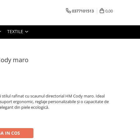
0377101513
0,00
TEXTILE
 Cody maro
stilul rafinat cu scaunul directorial HM Cody maro. Ideal
 suport ergonomic, reglaje personalizabile și o capacitate de
elegant din piele ecologică.
A IN COS