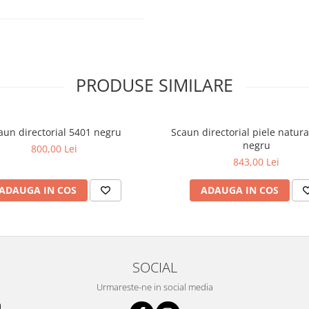
PRODUSE SIMILARE
a suporta o greutate maximă de
aun directorial 5401 negru
Scaun directorial piele natur
du-vă liniște pe termen lung.
negru
800,00 Lei
843,00 Lei
ncluzând toate accesoriile
ADAUGA IN COS
ADAUGA IN COS
SOCIAL
Urmareste-ne in social media