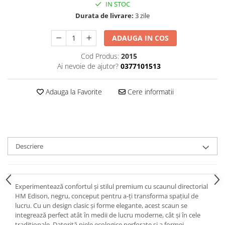
IN STOC
Durata de livrare:
3 zile
ADAUGA IN COS
Cod Produs:
2015
Ai nevoie de ajutor?
0377101513
Adauga la Favorite
Cere informatii
Descriere
Experimentează confortul și stilul premium cu scaunul directorial
HM Edison, negru, conceput pentru a-ți transforma spațiul de
lucru. Cu un design clasic și forme elegante, acest scaun se
integrează perfect atât în medii de lucru moderne, cât și în cele
tradiționale. Datorită piele ecologice perforate și a formei