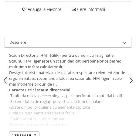
Adauga la Favorite
Cere informatii
Descriere
Scaun Directorial HM TIGER - pentru oameni cu imaginatie.
Scaunul HM Tiger este un scaun dedicat persoanelor ce petrec
mult timp in fata calculatorului.
Design futurist, materiale de calitate, respectarea elementelor de
ergonimicitate, recomanda folosirea scaunului HM Tiger in cele
mai moderne birouri de IT.
Caracteristici scaun directorial
:
-Tapiteria mixta piele ecologica, piele perforata si material textil
-Sistem duble de reglaj - pe verticala si functie balans
-Brate din polipropilena cu elemente tapitate
-Role STROM pentru deplasare facila
-Spatar aerat cu suport lombar
Dimensiuni scaun directorial:
Inaltime sezut: 40 - 50 cm
Inaltime totala: 108-118 cm
VEZI MAI MULT