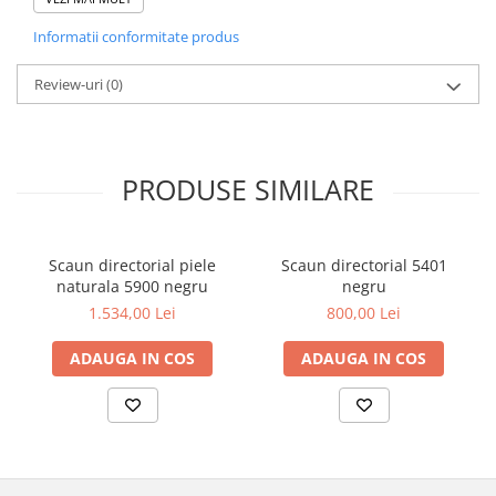
Latime sezut (ext. , cu brate): 65 cm
Informatii conformitate produs
Latime sezut (int): 50 cm
Adancime: 71 cm
Garantie scaun directorial: 2 ani
Review-uri
(0)
PRODUSE SIMILARE
Scaun directorial piele
Scaun directorial 5401
naturala 5900 negru
negru
1.534,00 Lei
800,00 Lei
ADAUGA IN COS
ADAUGA IN COS