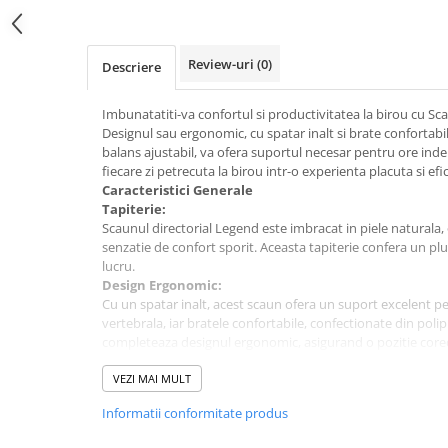
pe
Facebook
Review-uri
(0)
Descriere
Imbunatatiti-va confortul si productivitatea la birou cu Sc
Designul sau ergonomic, cu spatar inalt si brate conforta
balans ajustabil, va ofera suportul necesar pentru ore ind
fiecare zi petrecuta la birou intr-o experienta placuta si efi
Caracteristici Generale
Tapiterie:
Scaunul directorial Legend este imbracat in piele naturala
senzatie de confort sporit. Aceasta tapiterie confera un plu
lucru.
Design Ergonomic:
Cu un spatar inalt, acest scaun ofera un suport excelent p
vertebrala, iar bratele confortabile, confectionate din polip
completeaza designul ergonomic, asigurand o pozitie corect
utilizarii.
Mecanism si Reglaje:
VEZI MAI MULT
Echipat cu un mecanism de balans, scaunul Legend permit
Informatii conformitate produs
la reducerea tensiunii acumulate pe parcursul zilei. De a
gaz pentru reglarea inaltimii sezutului, ajustabil intre 45 s