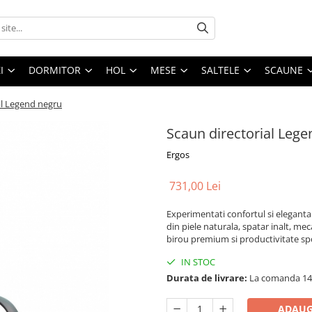
I
DORMITOR
HOL
MESE
SALTELE
SCAUNE
al Legend negru
Scaun directorial Leg
Ergos
731,00 Lei
Experimentati confortul si eleganta
din piele naturala, spatar inalt, mec
birou premium si productivitate spo
IN STOC
Durata de livrare:
La comanda 14 
ADAUG