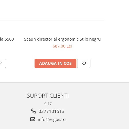
ala 5500
Scaun directorial ergonomic Stilo negru
Scau
687,00 Lei
ADAUGA IN COS
AD
SUPORT CLIENTI
9-17
0377101513
info@ergos.ro