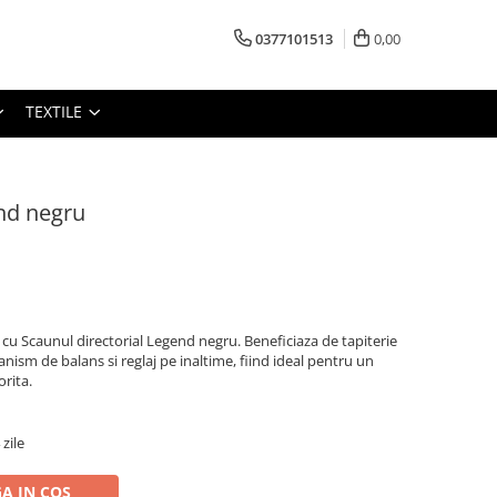
0377101513
0,00
TEXTILE
end negru
 cu Scaunul directorial Legend negru. Beneficiaza de tapiterie
anism de balans si reglaj pe inaltime, fiind ideal pentru un
rita.
zile
A IN COS