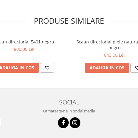
pilena de inalta calitate,
PRODUSE SIMILARE
a cu diametrul de 60 cm si cele 5
e crescuta.
aun directorial 5401 negru
Scaun directorial piele natur
negru
800,00 Lei
843,00 Lei
ADAUGA IN COS
ADAUGA IN COS
 kg, oferind siguranta si
SOCIAL
rea calitatii si a durabilitatii.
Urmareste-ne in social media