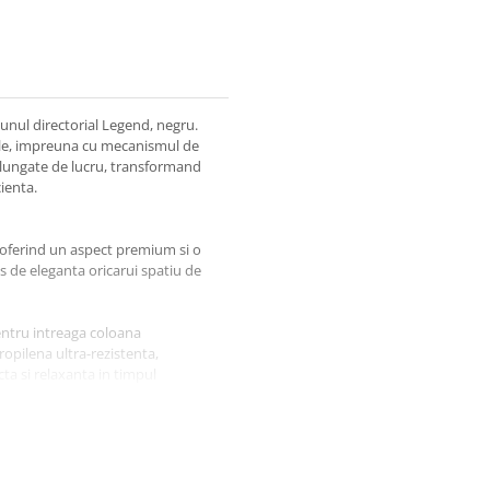
aunul directorial Legend, negru.
bile, impreuna cu mecanismul de
elungate de lucru, transformand
cienta.
, oferind un aspect premium si o
s de eleganta oricarui spatiu de
entru intreaga coloana
ropilena ultra-rezistenta,
a si relaxanta in timpul
e miscarea leganata, contribuind
semenea, dispune de un piston pe
i 54 cm, adaptandu-se perfect