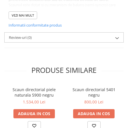
Scaunul este dotat si cu mecanism de balans (semi-syncro) care
permite blocarea in orice pozitie de balans.
Este un scaun cu aspect impunator si rezistenta superioara, ideal
VEZI MAI MULT
pentru persoanele aflate pe o functie de conducere din cadrul
Informatii conformitate produs
unei firme. In plus, acest scaun va sustine coloana vertebrala intr-
o pozitie corecta si relaxanta.
Dimensiuni scaun directorial:
Review-uri
(0)
- Dimensiuni sezut: 51 x 47 cm
- Inaltime sezut: 50-57 cm
- Inaltime scaun: 117 - 124 cm
Garantie scaun directorial: 2 ani
PRODUSE SIMILARE
Scaun directorial piele
Scaun directorial 5401
naturala 5900 negru
negru
1.534,00 Lei
800,00 Lei
ADAUGA IN COS
ADAUGA IN COS