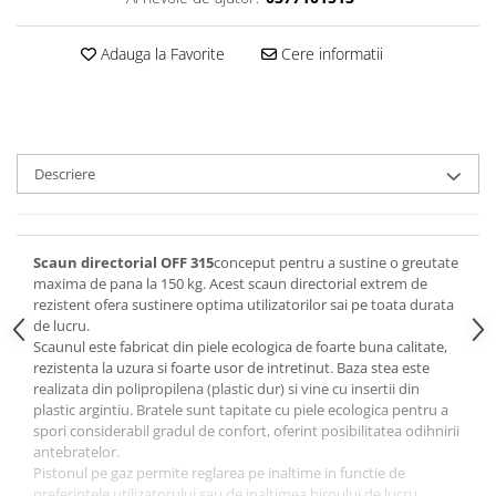
Adauga la Favorite
Cere informatii
Descriere
Scaun directorial OFF 315
conceput pentru a sustine o greutate
maxima de pana la 150 kg. Acest scaun directorial extrem de
rezistent ofera sustinere optima utilizatorilor sai pe toata durata
de lucru.
Scaunul este fabricat din piele ecologica de foarte buna calitate,
rezistenta la uzura si foarte usor de intretinut. Baza stea este
realizata din polipropilena (plastic dur) si vine cu insertii din
plastic argintiu. Bratele sunt tapitate cu piele ecologica pentru a
spori considerabil gradul de confort, oferint posibilitatea odihnirii
antebratelor.
Pistonul pe gaz permite reglarea pe inaltime in functie de
preferintele utilizatorului sau de inaltimea biroului de lucru.