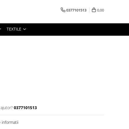
0377101513
0,00
TEXTILE
 ajutor?
0377101513
informatii