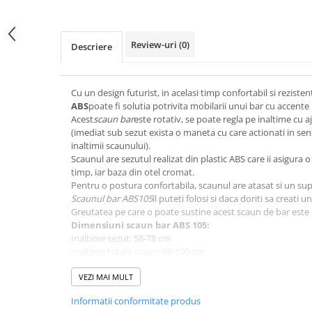
pe
Facebook
Review-uri
(0)
Descriere
Cu un design futurist, in acelasi timp confortabil si reziste
ABS
poate fi solutia potrivita mobilarii unui bar cu accent
Acest
scaun bar
este rotativ, se poate regla pe inaltime cu 
(imediat sub sezut exista o maneta cu care actionati in sensu
inaltimii scaunului).
Scaunul are sezutul realizat din plastic ABS care ii asigura o
timp, iar baza din otel cromat.
Pentru o postura confortabila, scaunul are atasat si un su
Scaunul bar ABS105
il puteti folosi si daca doriti sa creati 
Greutatea pe care o poate sustine acest scaun de bar est
Dimensiuni scaun bar ABS 105:
Inaltime sezut: 58-78 cm
Inaltime totala scaun: 80-100 cm
Inaltime spatar: 22 cm
Latime sezut (ext.): 45 cm
VEZI MAI MULT
Latime sezut (int.): 33 cm
Informatii conformitate produs
Adancime sezut (total): 41 cm