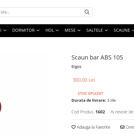
I
DORMITOR
HOL
MESE
SALTELE
SCAUNE
Scaun bar ABS 105
Ergos
300,00 Lei
STOC EPUIZAT
Durata de livrare:
3 zile
Cod Produs:
1602
Ai nevoie de
Adauga la Favorite
Cere 