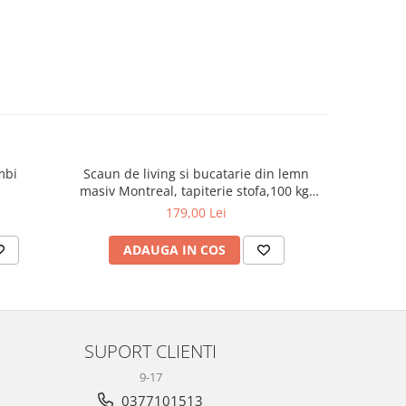
mbi
Scaun de living si bucatarie din lemn
Scaun bir
masiv Montreal, tapiterie stofa,100 kg,
94x49x40 cm, alb/maro
179,00 Lei
ADAUGA IN COS
AD
SUPORT CLIENTI
9-17
0377101513