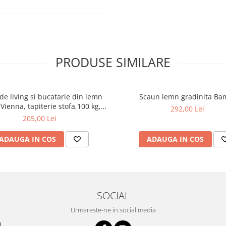
PRODUSE SIMILARE
de living si bucatarie din lemn
Scaun lemn gradinita Ba
Vienna, tapiterie stofa,100 kg,
292,00 Lei
94x49x40 cm, nuc/maro
205,00 Lei
ADAUGA IN COS
ADAUGA IN COS
SOCIAL
Urmareste-ne in social media