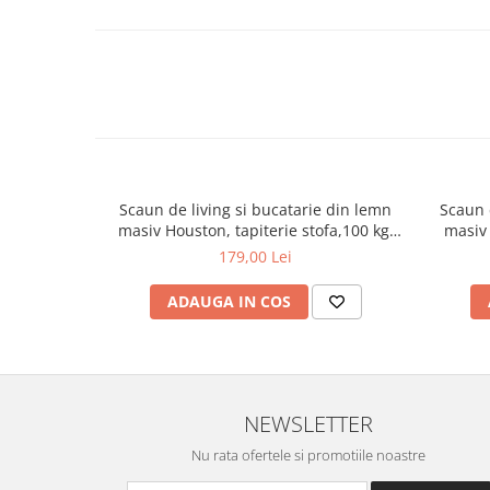
Adancime sezut (utilizabil): 32 cm
Garantie scaun bar ABS 105 rotativ: 2 ani.
Scaun de living si bucatarie din lemn
Scaun 
masiv Houston, tapiterie stofa,100 kg,
masiv 
94x49x40 cm, alb/gri
179,00 Lei
ADAUGA IN COS
NEWSLETTER
Nu rata ofertele si promotiile noastre