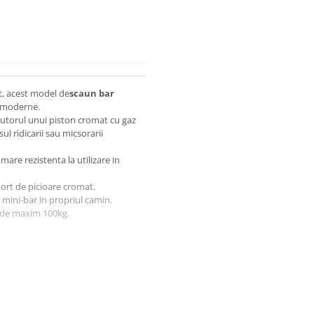
nt, acest model de
scaun bar
e moderne.
ajutorul unui piston cromat cu gaz
l ridicarii sau micsorarii
 mare rezistenta la utilizare in
port de picioare cromat.
un mini-bar in propriul camin.
e de maxim 100kg.