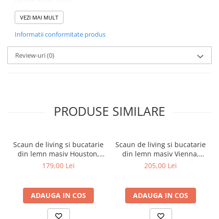
Adancime: 54.5 cm
Adancime sezut: 43 cm
VEZI MAI MULT
Inaltime sezut: 66 - 86 cm
Informatii conformitate produs
Inaltime totala: 80 - 100 cm
Garantie scaun bar: 2 ani
Produsul se livreaza demontat, la colet (kit ambalat in cutii de
Review-uri
(0)
carton).
Coletele includ feroneria si instructiunile de montaj.
PRODUSE SIMILARE
Scaun de living si bucatarie
Scaun de living si bucatarie
din lemn masiv Houston,
din lemn masiv Vienna,
tapiterie stofa,100 kg,
tapiterie stofa,100 kg,
179,00 Lei
205,00 Lei
94x49x40 cm, alb/gri
94x49x40 cm, nuc/maro
ADAUGA IN COS
ADAUGA IN COS