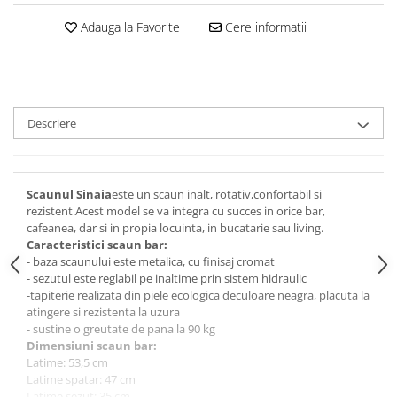
Adauga la Favorite
Cere informatii
Descriere
Scaunul Sinaia
este un scaun inalt, rotativ,confortabil si
rezistent.Acest model se va integra cu succes in orice bar,
cafeanea, dar si in propia locuinta, in bucatarie sau living.
Caracteristici scaun bar:
- baza scaunului este metalica, cu finisaj cromat
- sezutul este reglabil pe inaltime prin sistem hidraulic
-tapiterie realizata din piele ecologica deculoare neagra, placuta la
atingere si rezistenta la uzura
- sustine o greutate de pana la 90 kg
Dimensiuni scaun bar:
Latime: 53,5 cm
Latime spatar: 47 cm
Latime sezut: 35 cm