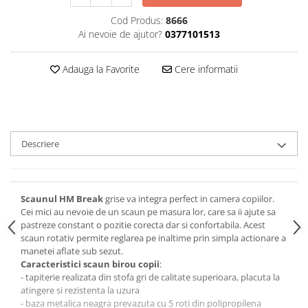
Cod Produs:
8666
Ai nevoie de ajutor?
0377101513
Adauga la Favorite
Cere informatii
Descriere
Scaunul HM Break
grise va integra perfect in camera copiilor.
Cei mici au nevoie de un scaun pe masura lor, care sa ii ajute sa
pastreze constant o pozitie corecta dar si confortabila. Acest
scaun rotativ permite reglarea pe inaltime prin simpla actionare a
manetei aflate sub sezut.
Caracteristici scaun birou copii
:
- tapiterie realizata din stofa gri de calitate superioara, placuta la
atingere si rezistenta la uzura
- baza metalica neagra prevazuta cu 5 roti din polipropilena