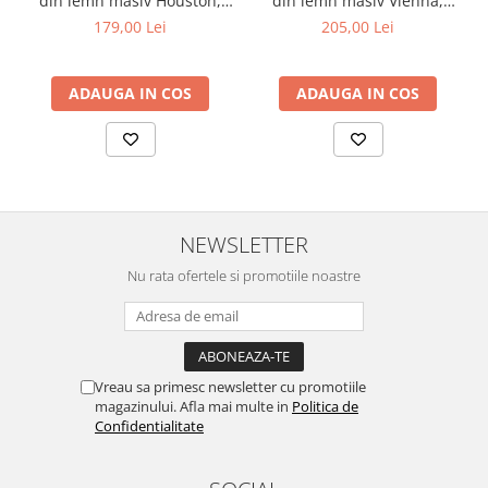
din lemn masiv Houston,
din lemn masiv Vienna,
Scaunul se livrează demontat, în ambalaj corespunzător,
tapiterie stofa,100 kg,
tapiterie stofa,100 kg,
179,00 Lei
205,00 Lei
incluzând toate componentele necesare (feronerie) și instrucțiuni
94x49x40 cm, alb/gri
94x49x40 cm, nuc/maro
clare de montaj pentru o asamblare rapidă și ușoară.
ADAUGA IN COS
ADAUGA IN COS
NEWSLETTER
Nu rata ofertele si promotiile noastre
Vreau sa primesc newsletter cu promotiile
magazinului. Afla mai multe in
Politica de
Confidentialitate