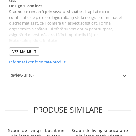
Design și confort
Scaunul se remarcă prin șezutul și spătarul tapitate cu o
combinație de piele ecologică albă și stofă neagră, cu un model
discret matlasat, ce îi conferă un aspect sofisticat. Forma
ergonomică a spătarului oferă suport optim pentru spate,
asigurând o postură corectă în timpul activităților.
Materiale și durabilitate
Baza metalică neagră a scaunului garantează stabilitate și o
durată lungă de viață, susținând o greutate maximă de 100 kg.
VEZI MAI MULT
Roțile integrate permit deplasarea ușoară și sigură a scaunului în
Informatii conformitate produs
orice direcție.
Funcționalitate și adaptabilitate
Înălțimea șezutului este reglabilă între 41 cm și 51 cm, permițând
Review-uri
(0)
ajustarea perfectă pe înălțimea copilului, pe măsură ce acesta
crește. Mecanismul de ajustare pe înălțime este simplu și eficient.
Dimensiuni
Latime: 48 cm
Adancime: 53 cm
PRODUSE SIMILARE
Inaltime sezut: 41 - 51 cm
Inaltime totala: 78 - 88 cm
Garanție
Produsul beneficiază de o garanție de 2 ani.
Scaun de living si bucatarie
Scaun de living si bucatarie
Montaj