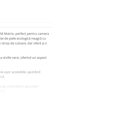
HM Matrix, perfect pentru camera
iei de piele ecologică neagră cu
 strop de culoare, dar oferă și o
a stofei verzi, oferind un aspect
ei ușor accesibile, ajustând
ctă.
 lung, susținând o greutate
eră.