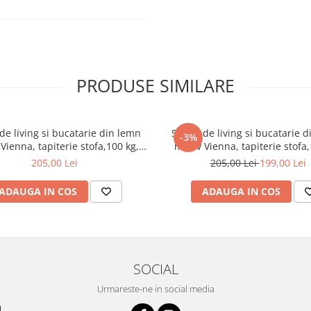
ru liniștea ta.
luzând toate accesoriile și
PRODUSE SIMILARE
de living si bucatarie din lemn
Scaun de living si bucatarie 
-3%
Vienna, tapiterie stofa,100 kg,
masiv Vienna, tapiterie stofa,
94x49x40 cm, nuc/maro
94x49x40 cm, alb/gri
205,00 Lei
205,00 Lei
199,00 Lei
ADAUGA IN COS
ADAUGA IN COS
SOCIAL
Urmareste-ne in social media