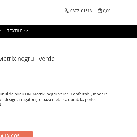
0377101513
0,00
TEXTILE
atrix negru - verde
aunul de birou HM Matrix, negru-verde. Confortabil, modern
 un design atrăgător și o bază metalică durabilă, perfect
ă.
A IN COS