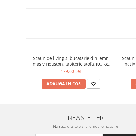
Inaltime totala: 78 - 88 cm
Garanție:
Beneficiezi de o garanție de 2 ani pentru acest produs, pent
Montaj:
Produsul se livrează demontat, într-un pachet compact, inc
instrucțiunile necesare pentru un montaj simplu și rapid.
Scaun de living si bucatarie din lemn
Scaun 
masiv Houston, tapiterie stofa,100 kg,
masiv 
94x49x40 cm, alb/gri
179,00 Lei
ADAUGA IN COS
NEWSLETTER
Nu rata ofertele si promotiile noastre