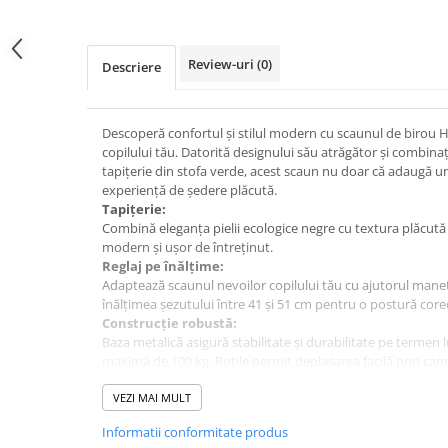
pe
Facebook
Review-uri
(0)
Descriere
Descoperă confortul și stilul modern cu scaunul de birou 
copilului tău. Datorită designului său atrăgător și combinaț
tapițerie din stofa verde, acest scaun nu doar că adaugă un
experiență de ședere plăcută.
Tapițerie:
Combină eleganța pielii ecologice negre cu textura plăcută 
modern și ușor de întreținut.
Reglaj pe înălțime:
Adaptează scaunul nevoilor copilului tău cu ajutorul manet
înălțimea șezutului între 41 și 51 cm pentru o postură core
Construcție robustă:
Baza metalică asigură stabilitate și durabilitate pe termen
maximă de 100 kg. Roțile permit deplasarea facilă prin cam
Dimensiuni:
VEZI MAI MULT
Latime spatar: 48 cm
Adancime sezut: 53 cm
Informatii conformitate produs
Inaltime sezut: 41 - 51 cm