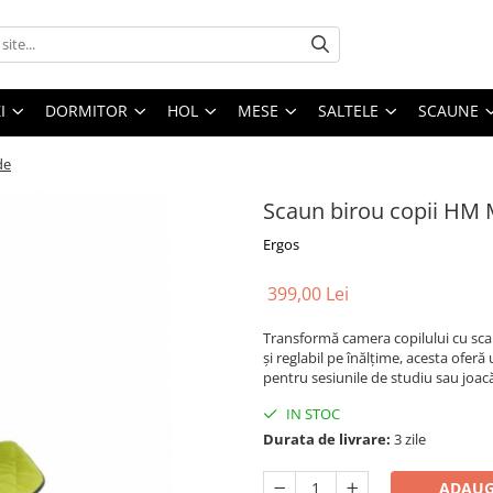
I
DORMITOR
HOL
MESE
SALTELE
SCAUNE
de
Scaun birou copii HM M
Ergos
399,00 Lei
Transformă camera copilului cu sc
și reglabil pe înălțime, acesta oferă
pentru sesiunile de studiu sau joac
IN STOC
Durata de livrare:
3 zile
ADAUG