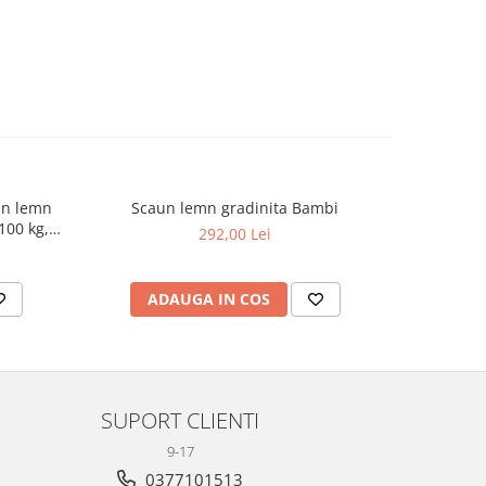
din lemn
Scaun lemn gradinita Bambi
Scaun de 
100 kg,
masiv Mont
292,00 Lei
94
ADAUGA IN COS
AD
SUPORT CLIENTI
9-17
0377101513