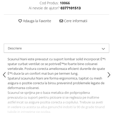
Cod Produs:
10066
Ai nevoie de ajutor?
0377101513
Adauga la Favorite
Cere informatii
Descriere
Scaunul Nani este prevazut cu suport lombar solid incorporat È™i
spatar curbat ventilat ce se potriveÈ™te foarte bine coloanei
vertebrale. Postura corecta amelioreaza eficient durerile de spate
È™i duce la un confort mai bun pe termen lung.
Spatarul scaunului Nani are forma ergonomica, tapitat cu mesh
asigura o pozitie corecta la birou prevenind problemele legate de
deformarea coloanei.
Scaunul se sprijina pe o baza metalica din polipropilena
prevazuta cu suport pentru picioare si se regleaza pe inaltime
astfel incat sa asigure pozitia corecta a copilului. Trebuie sa aveti
in vedere ca acesta sa aiba genunchii indoiti la 90 de grade tinand
talpile in intregime pe podea.