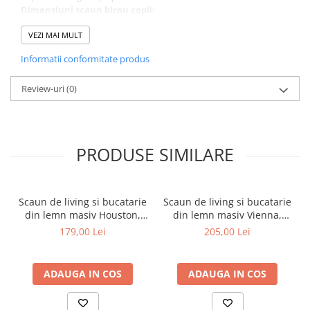
Dimensiuni scaun birou copii:
Latime: 52cm
Adancime: 56 cm
VEZI MAI MULT
Inaltime sezut: 43 - 53 cm
Informatii conformitate produs
Inaltime totala: 85 - 95 cm
Greutate suportata: 80kg
Garantie scaun birou copii: 2 ani
Review-uri
(0)
PRODUSE SIMILARE
Scaun de living si bucatarie
Scaun de living si bucatarie
din lemn masiv Houston,
din lemn masiv Vienna,
tapiterie stofa,100 kg,
tapiterie stofa,100 kg,
179,00 Lei
205,00 Lei
94x49x40 cm, alb/gri
94x49x40 cm, nuc/maro
ADAUGA IN COS
ADAUGA IN COS