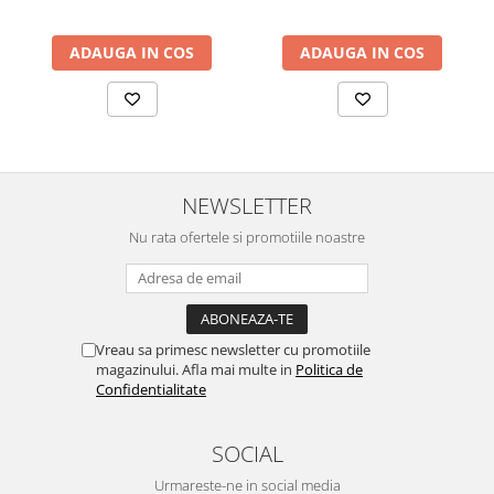
94x49x40 cm, alb/gri
94x49x40 cm, nuc/maro
Montaj si Garantie
Produsul se livreaza dezasamblat, insotit de accesorii si
instructiuni clare pentru un montaj rapid. Beneficiezi de o
ADAUGA IN COS
ADAUGA IN COS
garantie de 2 ani pentru linistea ta.
NEWSLETTER
Nu rata ofertele si promotiile noastre
Vreau sa primesc newsletter cu promotiile
magazinului. Afla mai multe in
Politica de
Confidentialitate
SOCIAL
Urmareste-ne in social media