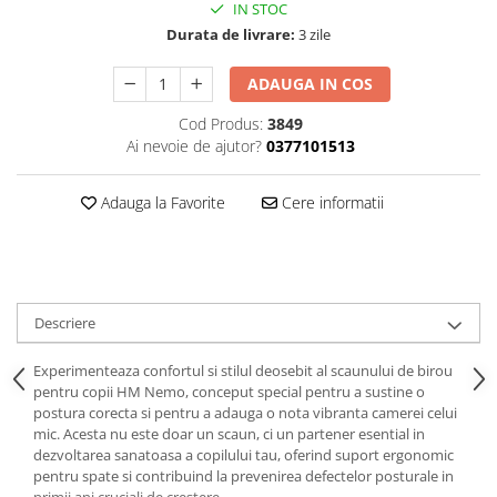
IN STOC
Durata de livrare:
3 zile
ADAUGA IN COS
Cod Produs:
3849
Ai nevoie de ajutor?
0377101513
Adauga la Favorite
Cere informatii
Descriere
Experimenteaza confortul si stilul deosebit al scaunului de birou
pentru copii HM Nemo, conceput special pentru a sustine o
postura corecta si pentru a adauga o nota vibranta camerei celui
mic. Acesta nu este doar un scaun, ci un partener esential in
dezvoltarea sanatoasa a copilului tau, oferind suport ergonomic
pentru spate si contribuind la prevenirea defectelor posturale in
primii ani cruciali de crestere.