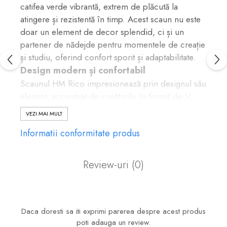
catifea verde vibrantă, extrem de plăcută la
atingere și rezistentă în timp. Acest scaun nu este
doar un element de decor splendid, ci și un
partener de nădejde pentru momentele de creație
și studiu, oferind confort sporit și adaptabilitate.
Design modern și confortabil
Scaunul HM Rico impresionează prin designul său
elegant, accentuat de cusăturile în formă de V,
specifice tapițeriei din catifea de un verde
VEZI MAI MULT
profund. Spătarul ergonomic și șezutul confortabil
Informatii conformitate produs
sunt concepute pentru a susține o postură corectă
în timpul utilizării prelungite.
Materiale de calitate superioară
Review-uri
(0)
Tapițeria din stofa catifelată, pe lângă aspectul său
premium, este selectată pentru rezistența la uzură,
asigurând o durabilitate crescută chiar și în cazul
utilizării intensive de către copii. Baza metalică
Daca doresti sa iti exprimi parerea despre acest produs
poti adauga un review.
cromată, cu finisaj lucios, oferă stabilitate și un