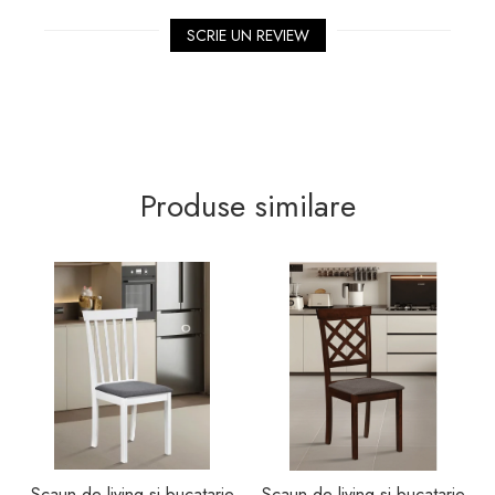
plus de eleganță.
SCRIE UN REVIEW
Funcționalitate și mobilitate
Echipat cu o bază robustă cromată, prevăzută cu
cinci roți din polipropilenă, scaunul asigură o
mobilitate excelentă pe diverse suprafețe,
permițând deplasarea ușoară prin cameră.
Mecanismul de reglare pe înălțime, acționat printr-
Produse similare
o manetă intuitivă sub șezut, permite ajustarea
perfectă a scaunului la înălțimea copilului și a
biroului.
Specificații tehnice
Dimensiuni:
Lățime: 55 cm
Adâncime: 57 cm
Înălțime șezut: 43 - 53 cm
Înălțime totală scaun: 79 - 89 cm
Materiale:
Scaun de living si bucatarie
Scaun de living si bucatarie