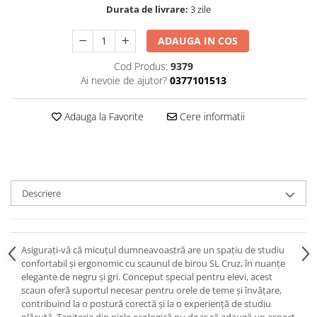
Durata de livrare:
3 zile
ADAUGA IN COS
Cod Produs:
9379
Ai nevoie de ajutor?
0377101513
Adauga la Favorite
Cere informatii
Descriere
Asigurați-vă că micuțul dumneavoastră are un spațiu de studiu
confortabil și ergonomic cu scaunul de birou SL Cruz, în nuanțe
elegante de negru și gri. Conceput special pentru elevi, acest
scaun oferă suportul necesar pentru orele de teme și învățare,
contribuind la o postură corectă și la o experiență de studiu
plăcută. Tapițeria din piele ecologică nu doar că adaugă un aspect