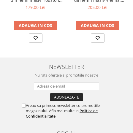
din lemn masiv Houston,
din lemn masiv Vienna,
Lungime: 55 cm
tapiterie stofa,100 kg,
tapiterie stofa,100 kg,
179,00 Lei
205,00 Lei
Lățime: 47 cm
94x49x40 cm, alb/gri
94x49x40 cm, nuc/maro
Înălțime totală: 97-107 cm
Înălțime șezut reglabilă: 41-51 cm
ADAUGA IN COS
ADAUGA IN COS
Garanție
Produsul beneficiază de o garanție de 2 ani.
Montaj
Scaunul se livrează demontat, în pachete compacte, și include
toate accesoriile necesare și instrucțiunile clare de montaj.
NEWSLETTER
Nu rata ofertele si promotiile noastre
Vreau sa primesc newsletter cu promotiile
magazinului. Afla mai multe in
Politica de
Confidentialitate