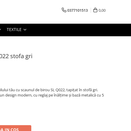
0377101513
0,00
TEXTILE
022 stofa gri
lului tău cu scaunul de birou SL Q022, tapițat în stofă gri.
un design modern, cu reglaj pe înălțime și bază metalică cu 5
A IN COS