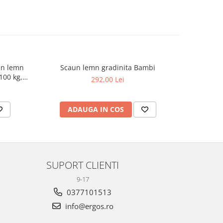
din lemn
Scaun lemn gradinita Bambi
Scaun de 
100 kg,
masiv Mont
292,00 Lei
94
ADAUGA IN COS
AD
SUPORT CLIENTI
9-17
0377101513
info@ergos.ro