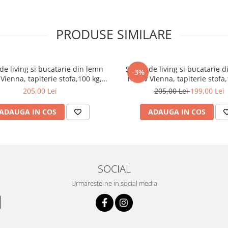
PRODUSE SIMILARE
.
de living si bucatarie din lemn
Scaun de living si bucatarie 
-3%
Vienna, tapiterie stofa,100 kg,
masiv Vienna, tapiterie stofa,
94x49x40 cm, nuc/maro
94x49x40 cm, alb/gri
205,00 Lei
205,00 Lei
199,00 Lei
ADAUGA IN COS
ADAUGA IN COS
incluzând feroneria necesară și
SOCIAL
Urmareste-ne in social media