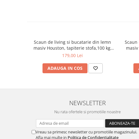
Bază metalică cromată cu 5 roți pentru mobilitate 360°.
Brațe metalice tapițate pentru confort sporit.
Reglaj pe înălțime cu piston cu gaz (45-55 cm sezut).
Suportă o greutate de până la 90 kg.
Design modern, matlasat, vizibil în imaginea produsului
Dimensiuni
Scaun de living si bucatarie din lemn
Scaun 
Latime spatar: 43 cm
masiv Houston, tapiterie stofa,100 kg,
masiv 
Adancime sezut: 38 cm
94x49x40 cm, alb/gri
179,00 Lei
Inaltime sezut: 45 - 55 cm
Inaltime totala scaun: 87 - 97 cm
ADAUGA IN COS
Garanție
Produsul beneficiază de o garanție de 2 ani.
Livrare și Montaj
Produsul se livrează demontat, ambalat în cutii de carton, 
NEWSLETTER
instrucțiuni clare de montaj.
Nu rata ofertele si promotiile noastre
Vreau sa primesc newsletter cu promotiile magazinului.
Afla mai multe in
Politica de Confidentialitate