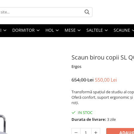
I
DORMITOR
HOL
MESE
SALTELE
SCAUNE
Scaun birou copii SL Q
Ergos
654,00 Lei
550,00 Lei
Transformă spațiul de studiu al copi
Oferă confort, suport ergonomic și 
roți.
IN STOC
Durata de livrare:
3 zile
ADAUG