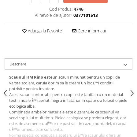
Cod Produs:
4746
Ai nevoie de ajutor?
0377101513
Adauga la Favorite
Cere informatii
Descriere
Scaunul HM Rino este
un scaun minunat pentru un copil de
varsta scolara, caruia dorim sa le cream un loc È™i conditii
potrivite pentru invatare.
Acest scaun confortabil pentru copii este tapitat cu un material
textil moale È™i aerisit, negru in fata, iar in spate s-a folosit o piele
ecologica alba.
Combinatia ambelor materiale este o garanÈ›ie ca scaunul va
servi copilului mult timp. Pielea ecologica se prezinta elegant, dar
este, de asemenea, uÈ™or de pastrat - in cazul murdariei, o carpa
uÈ™or umeda este suficienta.
Forma special conceputa a spatarului È™i a scaunului ofera un