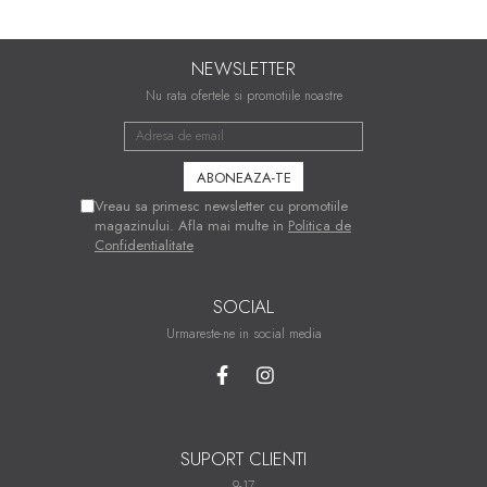
NEWSLETTER
Nu rata ofertele si promotiile noastre
Vreau sa primesc newsletter cu promotiile
magazinului. Afla mai multe in
Politica de
Confidentialitate
SOCIAL
Urmareste-ne in social media
SUPORT CLIENTI
9-17