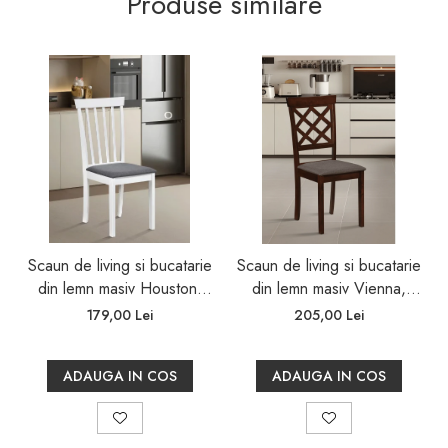
Produse similare
Scaun de living si bucatarie
Scaun de living si bucatarie
din lemn masiv Houston,
din lemn masiv Vienna,
tapiterie stofa,100 kg,
tapiterie stofa,100 kg,
179,00 Lei
205,00 Lei
94x49x40 cm, alb/gri
94x49x40 cm, nuc/maro
ADAUGA IN COS
ADAUGA IN COS