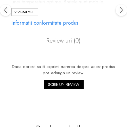
unei temperaturi optime. Bratele sunt mobile.
Dimensiuni:
VEZI MAI MULT
- Latime:67 cm
Informatii conformitate produs
- Adancime: 48
cm
- Inaltime:93-102
Review-uri
(0)
cm
- Inaltime sezut:
41-50 cm
Daca doresti sa iti exprimi parerea despre acest produs
poti adauga un review.
SCRIE UN REVIEW