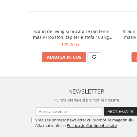
Produsul se livrează demontat, într-un colet compact, incl
și instrucțiunile clare de montaj.
Garanție și Întreținere
Beneficiezi de o garanție de 2 ani pentru acest scaun de bi
Scaun de living si bucatarie din lemn
Scaun 
recomandăm curățarea țesăturii cu o cârpă umedă și, la nevo
masiv Houston, tapiterie stofa,100 kg,
masiv 
curățare pentru textile.
94x49x40 cm, alb/gri
179,00 Lei
Capacitate și Durabilitate
Scaunul suportă o greutate de până la 100 kg, fiind o alege
ADAUGA IN COS
utilizarea zilnică. Designul său inteligent și liniile definit
funcționalitate oricărui birou.
NEWSLETTER
Nu rata ofertele si promotiile noastre
Vreau sa primesc newsletter cu promotiile magazinului.
Afla mai multe in
Politica de Confidentialitate