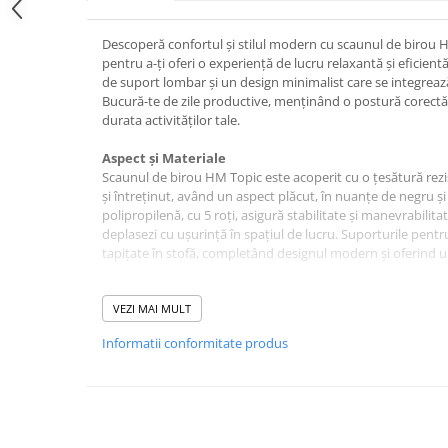
Descoperă confortul și stilul modern cu scaunul de birou 
pentru a-ți oferi o experiență de lucru relaxantă și eficie
de suport lombar și un design minimalist care se integrează 
Bucură-te de zile productive, menținând o postură corectă ș
durata activităților tale.
Aspect și Materiale
Scaunul de birou HM Topic este acoperit cu o țesătură rezi
și întreținut, având un aspect plăcut, în nuanțe de negru și 
polipropilenă, cu 5 roți, asigură stabilitate și manevrabilita
deplasezi cu ușurință în spațiul de lucru. Suporturile pent
tapițate în stofă, completând designul modern și oferind u
Funcționalități și Reglaje
Beneficiezi de o reglare facilă a înălțimii sezutului datorit
VEZI MAI MULT
permite o rotație completă de 360 de grade, oferindu-ți lib
Informatii conformitate produs
pe acest scaun este o invitație la productivitate, spatele tă
poziție corectă, chiar și în timpul celor mai solicitante sesiu
Dimensiuni și Montaj
Cu o lățime de 57 cm, o adâncime de 60 cm și o înălțime tota
scaunul se adaptează nevoilor tale. Înălțimea sezutului poat