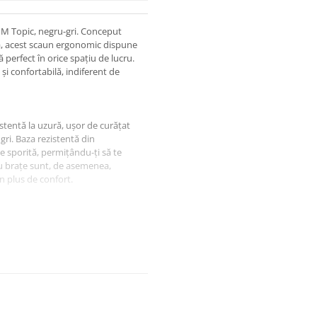
HM Topic, negru-gri. Conceput
ntă, acest scaun ergonomic dispune
perfect în orice spațiu de lucru.
i confortabilă, indiferent de
stentă la uzură, ușor de curățat
gri. Baza rezistentă din
te sporită, permițându-ți să te
ru brațe sunt, de asemenea,
n plus de confort.
ă pistonului pneumatic. Scaunul
ertate de mișcare. Fiecare șezut
u fiind susținut optim într-o
ni de lucru.
lă ajustabilă între 94 și 104 cm,
e fi reglată între 45 și 55 cm.