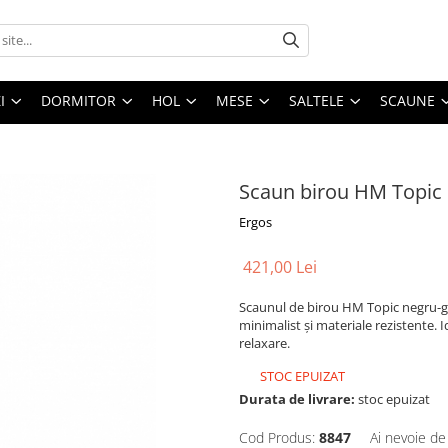
I
DORMITOR
HOL
MESE
SALTELE
SCAUNE
Scaun birou HM Topic 
Ergos
421,00 Lei
Scaunul de birou HM Topic negru-gr
minimalist și materiale rezistente. 
relaxare.
STOC EPUIZAT
Durata de livrare:
stoc epuizat
Cod Produs:
8847
Ai nevoie de