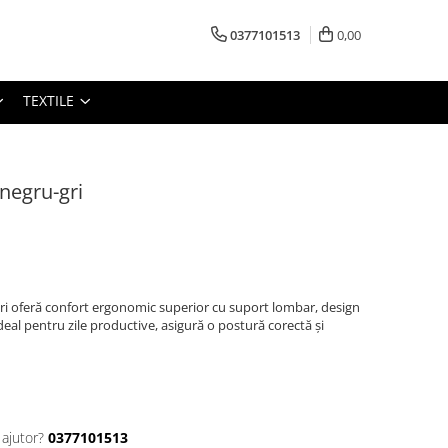
0377101513
0,00
TEXTILE
negru-gri
i oferă confort ergonomic superior cu suport lombar, design
Ideal pentru zile productive, asigură o postură corectă și
 ajutor?
0377101513