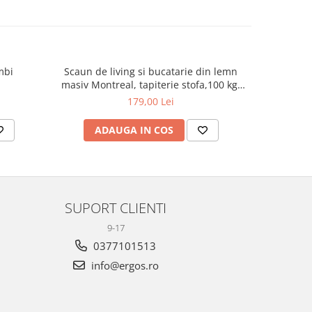
mbi
Scaun de living si bucatarie din lemn
Scaun bir
masiv Montreal, tapiterie stofa,100 kg,
94x49x40 cm, alb/maro
179,00 Lei
ADAUGA IN COS
AD
SUPORT CLIENTI
9-17
0377101513
info@ergos.ro