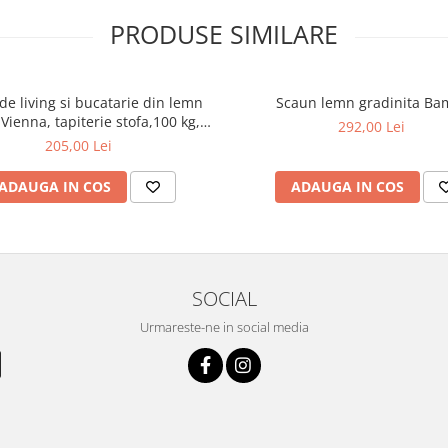
uzând toate accesoriile necesare
PRODUSE SIMILARE
rou. Pentru o întreținere simplă,
de living si bucatarie din lemn
Scaun lemn gradinita Ba
ie, cu soluții delicate de
Vienna, tapiterie stofa,100 kg,
292,00 Lei
94x49x40 cm, nuc/maro
205,00 Lei
re robustă și durabilă pentru
ADAUGA IN COS
ADAUGA IN COS
e vor adăuga o notă de rafinament și
SOCIAL
Urmareste-ne in social media