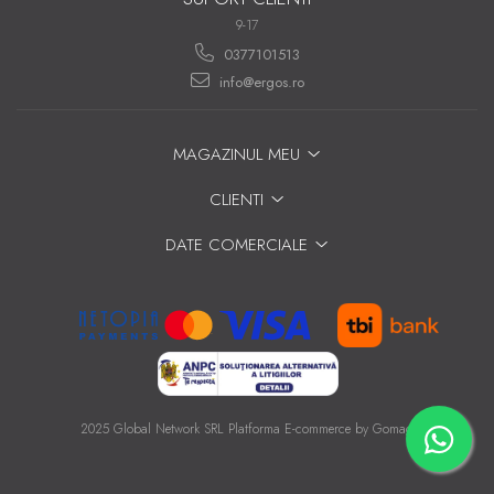
9-17
0377101513
info@ergos.ro
MAGAZINUL MEU
CLIENTI
DATE COMERCIALE
2025 Global Network SRL
Platforma E-commerce by Gomag