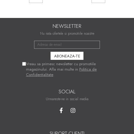
NEWSLETTER
Nu rata ofertele si promotiile noastre
Vreau sa primesc newsletter cu promotiile
magazinului. Afla mai multe in
Politica de
Confidentialitate
SOCIAL
Urmareste-ne in social media
SUPORT CLIENTI