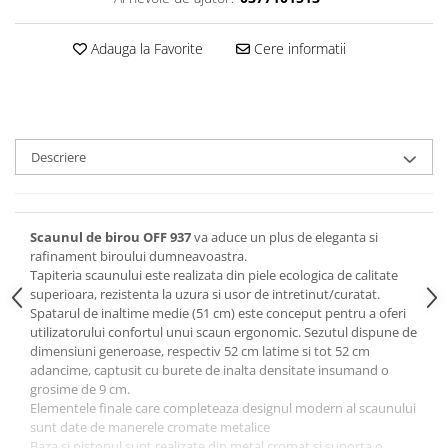
Adauga la Favorite
Cere informatii
Descriere
Scaunul de birou OFF 937
va aduce un plus de eleganta si
rafinament biroului dumneavoastra.
Tapiteria scaunului este realizata din piele ecologica de calitate
superioara, rezistenta la uzura si usor de intretinut/curatat.
Spatarul de inaltime medie (51 cm) este conceput pentru a oferi
utilizatorului confortul unui scaun ergonomic. Sezutul dispune de
dimensiuni generoase, respectiv 52 cm latime si tot 52 cm
adancime, captusit cu burete de inalta densitate insumand o
grosime de 9 cm.
Elementele finale care completeaza designul modern al scaunului
sunt date de manerele cromate metalice
Baza si pistonul sunt realizate din metal cromat si suporta o