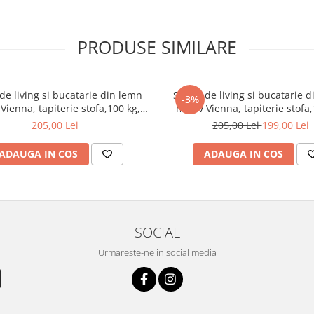
, asigură stabilitate și o
PRODUSE SIMILARE
 360 de grade completează
e ale biroului tău.
de living si bucatarie din lemn
Scaun de living si bucatarie 
i o adâncime a șezutului de 39 cm,
-3%
Vienna, tapiterie stofa,100 kg,
masiv Vienna, tapiterie stofa,
 pentru o utilizare confortabilă
94x49x40 cm, nuc/maro
94x49x40 cm, alb/gri
205,00 Lei
205,00 Lei
199,00 Lei
ADAUGA IN COS
ADAUGA IN COS
SOCIAL
Urmareste-ne in social media