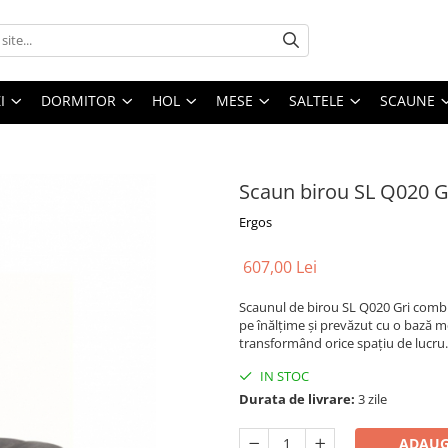
I
DORMITOR
HOL
MESE
SALTELE
SCAUNE
Scaun birou SL Q020 G
Ergos
607,00 Lei
Scaunul de birou SL Q020 Gri combin
pe înălțime și prevăzut cu o bază me
transformând orice spațiu de lucru.
IN STOC
Durata de livrare:
3 zile
ADAUG