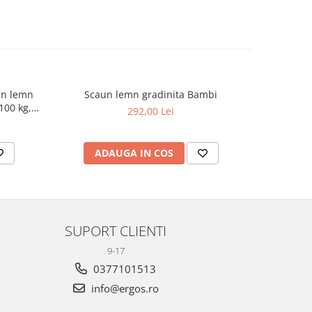
din lemn
Scaun lemn gradinita Bambi
Scaun de 
100 kg,
masiv Mont
292,00 Lei
94
ADAUGA IN COS
AD
SUPORT CLIENTI
9-17
0377101513
info@ergos.ro