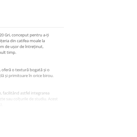
0 Gri, conceput pentru a-ți
țeria din catifea moale la
em de ușor de întreținut,
ult timp.
d, oferă o textură bogată și o
ă și primitoare în orice birou.
, facilitând astfel integrarea
cte sau colțurile de studiu. Acest
ă.
de a ajusta înălțimea șezutului
ra confortabil, indiferent de