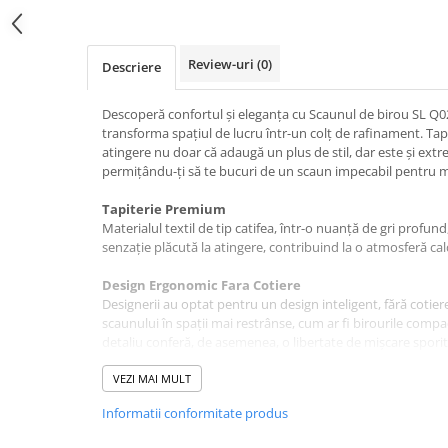
pe
Facebook
Review-uri
(0)
Descriere
Descoperă confortul și eleganța cu Scaunul de birou SL Q02
transforma spațiul de lucru într-un colț de rafinament. Tapi
atingere nu doar că adaugă un plus de stil, dar este și extr
permițându-ți să te bucuri de un scaun impecabil pentru m
Tapiterie Premium
Materialul textil de tip catifea, într-o nuanță de gri profun
senzație plăcută la atingere, contribuind la o atmosferă cald
Design Ergonomic Fara Cotiere
Designerii au optat pentru un design inteligent, fără cotiere
scaunului în spații mai restrânse, cum ar fi birourile compa
detaliu conferă, de asemenea, o libertate de mișcare sporit
Reglabil pe inaltime
VEZI MAI MULT
Adaptează scaunul nevoilor tale specifice. Cu posibilitatea 
Informatii conformitate produs
între 45 cm și 55 cm, poți găsi poziția perfectă pentru a luc
înălțimea biroului tău.