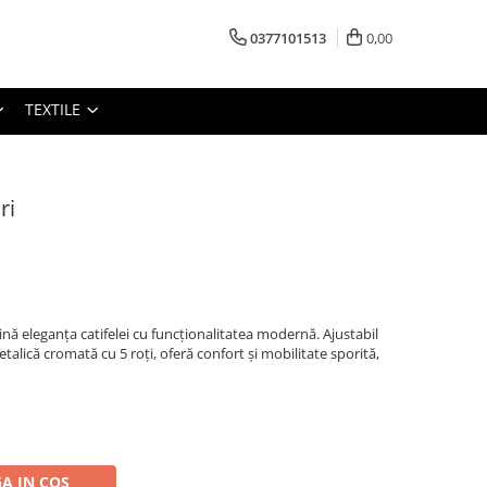
0377101513
0,00
TEXTILE
ri
ă eleganța catifelei cu funcționalitatea modernă. Ajustabil
talică cromată cu 5 roți, oferă confort și mobilitate sporită,
A IN COS