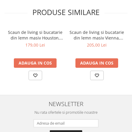
PRODUSE SIMILARE
Scaun de living si bucatarie
Scaun de living si bucatarie
din lemn masiv Houston,
din lemn masiv Vienna,
tapiterie stofa,100 kg,
tapiterie stofa,100 kg,
179,00 Lei
205,00 Lei
94x49x40 cm, alb/gri
94x49x40 cm, nuc/maro
ADAUGA IN COS
ADAUGA IN COS
NEWSLETTER
Nu rata ofertele si promotiile noastre