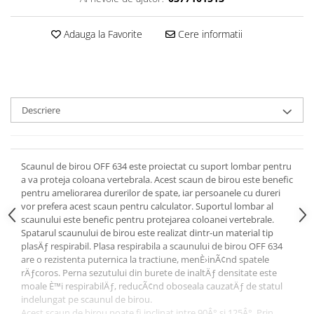
Adauga la Favorite
Cere informatii
Descriere
Scaunul de birou OFF 634 este proiectat cu suport lombar pentru
a va proteja coloana vertebrala. Acest scaun de birou este benefic
pentru ameliorarea durerilor de spate, iar persoanele cu dureri
vor prefera acest scaun pentru calculator. Suportul lombar al
scaunului este benefic pentru protejarea coloanei vertebrale.
Spatarul scaunului de birou este realizat dintr-un material tip
plasÄƒ respirabil. Plasa respirabila a scaunului de birou OFF 634
are o rezistenta puternica la tractiune, menÈ›inÃ¢nd spatele
rÄƒcoros. Perna sezutului din burete de inaltÄƒ densitate este
moale È™i respirabilÄƒ, reducÃ¢nd oboseala cauzatÄƒ de statul
indelungat pe scaunul de birou.
Acest scaun de birou poate fi inclinat intre 90Â° si 125Â°. Prin