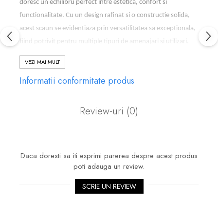
doresc un echilibru perfect intre estetica, confort si
functionalitate. Cu un design rafinat si o constructie solida,
acest scaun se evidentiaza prin versatilitatea sa exceptionala,
fiind potrivit pentru multiple tipuri de amenajari si utilizari.
VEZI MAI MULT
Design versatil care se adapteaza oricarui stil
Informatii conformitate produs
Scaunul Vienna este creat special pentru a se integra cu
usurinta in diverse stiluri de amenajare interioara. Fie ca ai un
Review-uri
(0)
decor modern, clasic, rustic sau scandinav, acest model
devine rapid o piesa centrala datorita liniilor sale elegante si
detaliilor atent lucrate.
Daca doresti sa iti exprimi parerea despre acest produs
poti adauga un review.
Spatarul din lemn masiv, decorat cu model romb stilizat,
SCRIE UN REVIEW
adauga un plus de personalitate si rafinament, transformand
un obiect functional intr-un element decorativ de impact.
Este alegerea perfecta atat pentru locuinte contemporane,