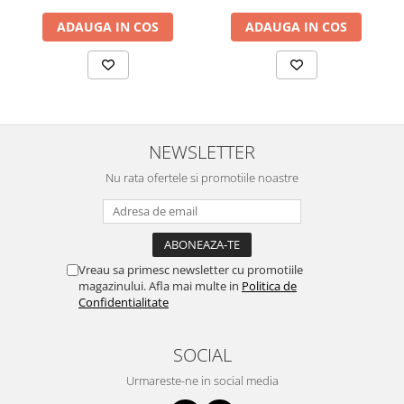
Dimensiuni Optime
Cu o lățime totală de 60 cm și o adâncime de 63 cm, scaunul oferă
ADAUGA IN COS
ADAUGA IN COS
un spațiu generos pentru confort. Înălțimea reglabilă a șezutului,
cuprinsă între 47 și 55 cm, și înălțimea totală a scaunului, între 117
și 124 cm, permit ajustarea ideală în funcție de statura
utilizatorului și înălțimea biroului.
Garanție și Livrare
Beneficiezi de o garanție de 2 ani pentru acest produs,
NEWSLETTER
asigurându-ți liniștea pe termen lung. Scaunul se livrează
Nu rata ofertele si promotiile noastre
demontat, într-un colet compact, incluzând toate accesoriile
necesare și instrucțiuni clare pentru o montare rapidă și ușoară.
Vreau sa primesc newsletter cu promotiile
magazinului. Afla mai multe in
Politica de
Confidentialitate
SOCIAL
Urmareste-ne in social media