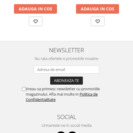
sporit.
Baza cromata cu 5 roti, pentru stabilitate si mobilitate.
ADAUGA IN COS
ADAUGA IN COS
Brate cromate cu cotiere tapitate pentru un plus de confort.
Piston pneumatic pentru reglarea facila a inaltimii.
Sistem de balans si inclinare, cu posibilitatea de fixare in
pozitia dorita.
Dimensiuni
Latime: 58 cm
NEWSLETTER
Adancime: 60 cm
Nu rata ofertele si promotiile noastre
Inaltime scaun: 108 - 117 cm
Greutate maxima suportata: 115 kg
Garanție
Produsul beneficiază de o garanție de 2 ani.
Vreau sa primesc newsletter cu promotiile
magazinului. Afla mai multe in
Politica de
Confidentialitate
SOCIAL
Urmareste-ne in social media