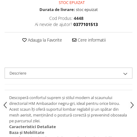
STOC EPUIZAT
Durata de livrare:
stoc epuizat
Cod Produs:
4448
Ai nevoie de ajutor?
0377101513
Adauga la Favorite
Cere informatii
Descriere
Descoperă confortul suprem și stilul modern al scaunului
directorial HM Ambasador negru-gri, ideal pentru orice birou.
Acest scaun îți oferă suportul lombar reglabil și un spătar din
mesh aerisit, menținând o postură corectă și prevenind oboseala
pe parcursul zilei.
Caracteristici Detaliate
Baza și Mobilitate