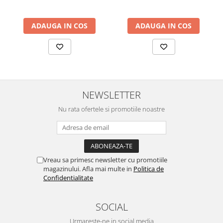
94x49x40 cm, alb/gri
94x49x40 cm, nuc/maro
Adâncime: 63 cm
Înălțime șezut: 45 - 55 cm
Înălțime totală: 120 - 130 cm
ADAUGA IN COS
ADAUGA IN COS
Garanție
Produsul beneficiază de o garanție de 2 ani, pentru o experiență
de utilizare fără griji.
Livrare și Montaj
Scaunul se livrează demontat, ambalat în cutii de carton, și
include toate accesoriile necesare și instrucțiuni clare de montaj.
NEWSLETTER
Nu rata ofertele si promotiile noastre
Vreau sa primesc newsletter cu promotiile
magazinului. Afla mai multe in
Politica de
Confidentialitate
SOCIAL
Urmareste-ne in social media