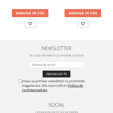
94x49x40 cm, alb/gri
94x49x40 cm, nuc/maro
acestora în funcție de înălțimea biroului și de preferințele
utilizatorului. Înălțimea șezutului poate fi ajustată cu ușurință
între 48 cm și 56 cm, adaptându-se la diferite staturi.
ADAUGA IN COS
ADAUGA IN COS
Construcție și Stabilitate
Baza stea din polipropilenă, echipată cu 5 roți, asigură o
stabilitate excelentă și o mobilitate fluidă pe diverse suprafețe.
Scaunul este conceput să susțină o greutate de până la 120 kg,
demonstrând robustețea și fiabilitatea sa.
Dimensiuni
Lățime: 68 cm
NEWSLETTER
Adâncime: 78 cm
Nu rata ofertele si promotiile noastre
Înălțime șezut: 48 - 56 cm
Înălțime totală: 110 - 118 cm
Garanție
Produsul beneficiază de o garanție de 2 ani, oferindu-ți liniștea
necesară cu privire la calitatea și durabilitatea sa.
Livrare și Montaj
Vreau sa primesc newsletter cu promotiile
Scaunul se livrează demontat, într-un pachet compact, ce include
magazinului. Afla mai multe in
Politica de
toate accesoriile necesare și instrucțiuni detaliate de montaj.
Confidentialitate
SOCIAL
Urmareste-ne in social media