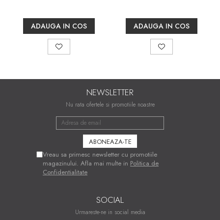
94x49x40 cm, alb/gri
94x49x40 cm, nuc/maro
ADAUGA IN COS
ADAUGA IN COS
NEWSLETTER
Nu rata ofertele si promotiile noastre
Vreau sa primesc newsletter cu promotiile
magazinului. Afla mai multe in
Politica de
Confidentialitate
SOCIAL
Urmareste-ne in social media