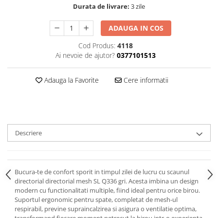
Durata de livrare:
3 zile
ADAUGA IN COS
Cod Produs:
4118
Ai nevoie de ajutor?
0377101513
Adauga la Favorite
Cere informatii
Descriere
Bucura-te de confort sporit in timpul zilei de lucru cu scaunul
directorial directorial mesh SL Q336 gri. Acesta imbina un design
modern cu functionalitati multiple, fiind ideal pentru orice birou.
Suportul ergonomic pentru spate, completat de mesh-ul
respirabil, previne supraincalzirea si asigura o ventilatie optima,
transformand fiecare moment petrecut la birou intr-o experienta