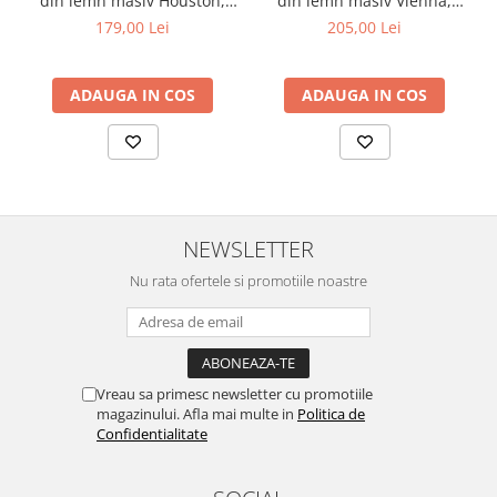
din lemn masiv Houston,
din lemn masiv Vienna,
Dimensiuni
tapiterie stofa,100 kg,
tapiterie stofa,100 kg,
179,00 Lei
205,00 Lei
Latime: 65 cm
94x49x40 cm, alb/gri
94x49x40 cm, nuc/maro
Adancime: 50 cm
Inaltime sezut: 47 - 57 cm
Inaltime totala: 117 - 127 cm
ADAUGA IN COS
ADAUGA IN COS
Specificatii Suplimentare
Greutate maxima suportata: 100 kg.
Garantie
Produsul beneficiaza de o garantie de 2 ani.
NEWSLETTER
Nu rata ofertele si promotiile noastre
Vreau sa primesc newsletter cu promotiile
magazinului. Afla mai multe in
Politica de
Confidentialitate