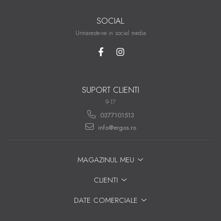
Lățime șezut: 55 cm
SOCIAL
Adâncime totală: 54 cm
Urmareste-ne in social media
Adâncime șezut: 51 cm
Înălțime șezut: 48 - 55 cm
Înălțime spătar: 70 cm
Înălțime totală: 118 - 125 cm
Garanție
: 2 ani
SUPORT CLIENTI
Montaj
: Produsul se livrează demontat, în cutii
9-17
de carton, incluzând feroneria și instrucțiunile
0377101513
necesare pentru un montaj facil.
info@ergos.ro
MAGAZINUL MEU
CLIENTI
DATE COMERCIALE