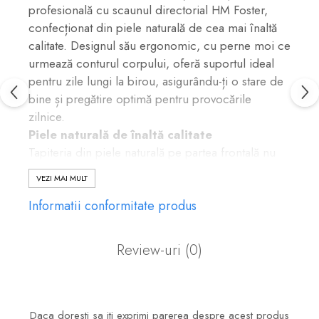
profesională cu scaunul directorial HM Foster,
confecționat din piele naturală de cea mai înaltă
calitate. Designul său ergonomic, cu perne moi ce
urmează conturul corpului, oferă suportul ideal
pentru zile lungi la birou, asigurându-ți o stare de
bine și pregătire optimă pentru provocările
zilnice.
Piele naturală de înaltă calitate
Tapiteria din piele naturală pe partea frontală nu
doar că oferă o senzație plăcută la atingere și un
VEZI MAI MULT
aspect premium, dar se remarcă și prin
Informatii conformitate produs
durabilitate și ușurința în întreținere. Aceasta
contribuie la confortul pe termen lung, prevenind
supraîncălzirea corpului chiar și după ore
Review-uri
(0)
îndelungate de utilizare.
Mecanism Multiblock pentru confort
personalizat
Funcția Multiblock îți permite să te relaxezi
Daca doresti sa iti exprimi parerea despre acest produs