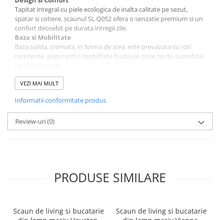
Tapitat integral cu piele ecologica de inalta calitate pe sezut,
spatar si cotiere, scaunul SL Q052 ofera o senzatie premium si un
confort deosebit pe durata intregii zile.
Baza si Mobilitate
Baza solida, cromata, in forma de stea, este prevazuta cu roti
rezistente, asigurand o mobilitate fluida pe orice tip de suprafata,
fara a lasa urme.
Reglaje Ergonomice
Beneficiaza de un piston pneumatic pentru ajustarea facila a
VEZI MAI MULT
inaltimii sezutului, intre 46 cm si 57 cm, adaptandu-se perfect
Informatii conformitate produs
nevoilor tale. Mecanismul TILT integrat permite blocarea in
pozitie verticala sau balansarea libera, oferindu-ti flexibilitatea de
a gasi postura ideala.
Review-uri
(0)
Specificatii Tehnice
Scaunul suporta o greutate maxima de 100 kg.
Dimensiuni:
Latime sezut: 53 cm
Latime spatar: 54 cm
PRODUSE SIMILARE
Adancime: 54 cm
Inaltime spatar: 70 cm
Inaltime sezut: 46-57 cm
Inaltime totala: 115-126 cm
Scaun de living si bucatarie
Scaun de living si bucatarie
Garantie