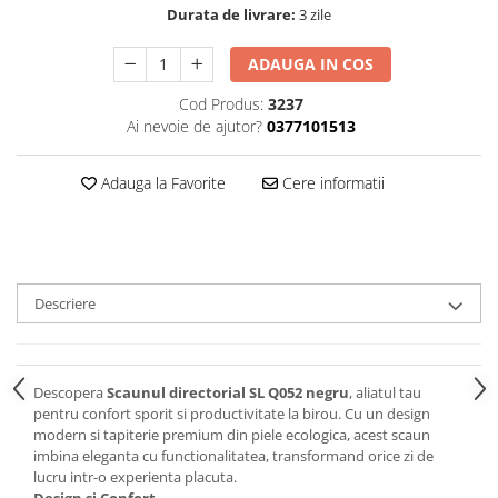
Durata de livrare:
3 zile
ADAUGA IN COS
Cod Produs:
3237
Ai nevoie de ajutor?
0377101513
Adauga la Favorite
Cere informatii
Descriere
Descopera
Scaunul directorial SL Q052 negru
, aliatul tau
pentru confort sporit si productivitate la birou. Cu un design
modern si tapiterie premium din piele ecologica, acest scaun
imbina eleganta cu functionalitatea, transformand orice zi de
lucru intr-o experienta placuta.
Design si Confort