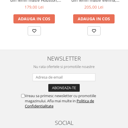
din lemn masiv Houston,
din lemn masiv Vienna,
Produsul beneficiaza de o garantie de 2 ani.
tapiterie stofa,100 kg,
tapiterie stofa,100 kg,
179,00 Lei
205,00 Lei
Montaj
94x49x40 cm, alb/gri
94x49x40 cm, nuc/maro
Produsul se livreaza demontat, insotit de feronerie si instructiuni
clare de montaj.
ADAUGA IN COS
ADAUGA IN COS
NEWSLETTER
Nu rata ofertele si promotiile noastre
Vreau sa primesc newsletter cu promotiile
magazinului. Afla mai multe in
Politica de
Confidentialitate
SOCIAL