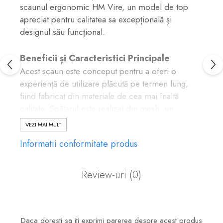
scaunul ergonomic HM Vire, un model de top
apreciat pentru calitatea sa excepțională și
designul său funcțional.
Beneficii și Caracteristici Principale
Acest scaun este conceput pentru a oferi o
experiență de utilizare plăcută pe termen lung,
fiind fabricat din materiale de cea mai înaltă
calitate. Spătarul este realizat din mesh, un
material ce permite o excelentă circulație a
VEZI MAI MULT
aerului, prevenind astfel acumularea de căldură și
Informatii conformitate produs
transpirația neplăcută pe spate, chiar și în zilele
toride de vară. Baza metalică cromată nu doar că
conferă stabilitate, suportând o greutate de până la
Review-uri
(0)
102 kg, dar adaugă și un plus de eleganță spațiului
tău de lucru. Mecanismul de balans integrat îți
permite să te relaxezi și să schimbi poziția cu
ușurință, în timp ce brațele ergonomice sunt
Daca doresti sa iti exprimi parerea despre acest produs