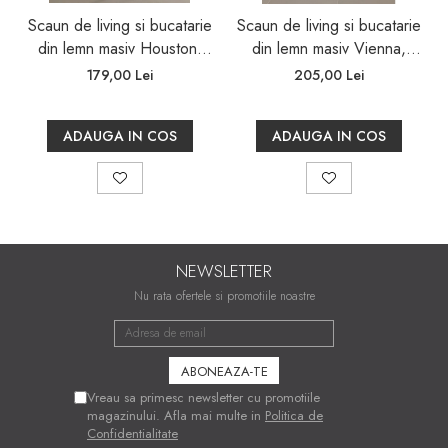
Mecanism de balans
Scaun de living si bucatarie
Scaun de living si bucatarie
din lemn masiv Houston,
din lemn masiv Vienna,
Garanție
tapiterie stofa,100 kg,
tapiterie stofa,100 kg,
179,00 Lei
205,00 Lei
2 ani
94x49x40 cm, alb/gri
94x49x40 cm, nuc/maro
ADAUGA IN COS
ADAUGA IN COS
Montaj
Produsul se livrează demontat, în ambalaj de
carton, împreună cu toate accesoriile necesare și
instrucțiuni clare de montaj.
Îngrijire
NEWSLETTER
Se recomandă curățarea periodică a
Nu rata ofertele si promotiile noastre
componentelor din piele ecologică cu o lavetă
ușor umezită și, la nevoie, cu soluții speciale
pentru curățarea pielii ecologice. Plasa poate fi
aspirată sau curățată cu o perie moale.
Vreau sa primesc newsletter cu promotiile
magazinului. Afla mai multe in
Politica de
Confidentialitate