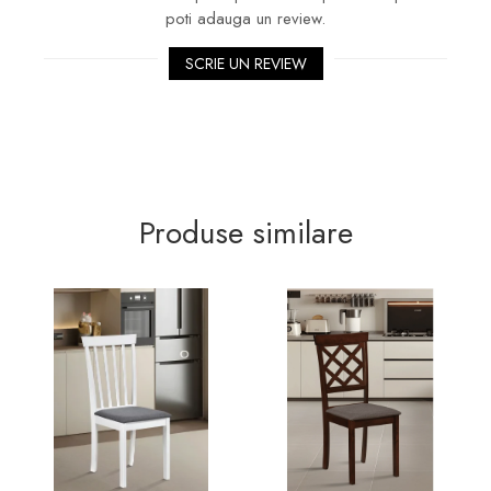
poti adauga un review.
proiectate pentru a oferi suport optim brațelor și
umerilor.
SCRIE UN REVIEW
Dimensiuni
Înalțime șezut: 44-54 cm
Înălțime spătar: 110-120 cm
Lățime șezut (totală): 61 cm
Lățime șezut (interioară): 49 cm
Produse similare
Înălțime mânere: 68-78 cm
Adâncime șezut: 45 cm
Materiale
Spătar cu plasă (mesh) respirabilă, șezut și
elemente de suport din piele ecologică și metal
cromat.
Mecanisme