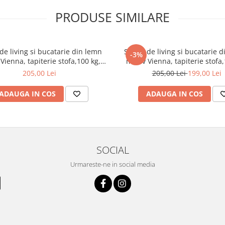
PRODUSE SIMILARE
de living si bucatarie din lemn
Scaun de living si bucatarie 
-3%
Vienna, tapiterie stofa,100 kg,
masiv Vienna, tapiterie stofa,
94x49x40 cm, nuc/maro
94x49x40 cm, alb/gri
205,00 Lei
205,00 Lei
199,00 Lei
ADAUGA IN COS
ADAUGA IN COS
SOCIAL
Urmareste-ne in social media