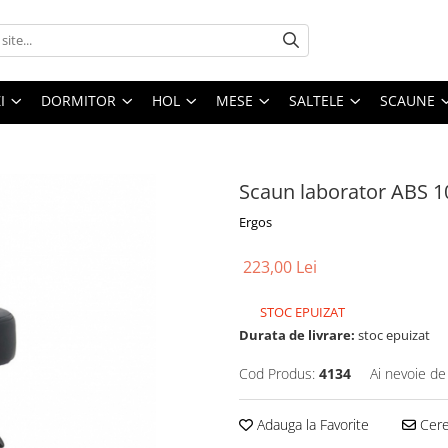
I
DORMITOR
HOL
MESE
SALTELE
SCAUNE
Scaun laborator ABS 1
Ergos
223,00 Lei
STOC EPUIZAT
Durata de livrare:
stoc epuizat
Cod Produs:
4134
Ai nevoie de
Adauga la Favorite
Cere 