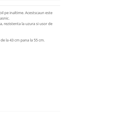
bil pe inaltime. Acestscaun este
asnic.
a, rezistenta la uzura si usor de
 de la 43 cm pana la 55 cm.
 de carton).