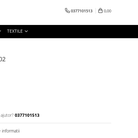
0377101513
0,00
TEXTILE
02
 ajutor?
0377101513
informatii