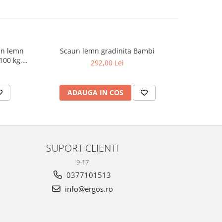
din lemn
Scaun lemn gradinita Bambi
Scaun de 
100 kg,
masiv Mont
292,00 Lei
94
ADAUGA IN COS
AD
SUPORT CLIENTI
9-17
0377101513
info@ergos.ro