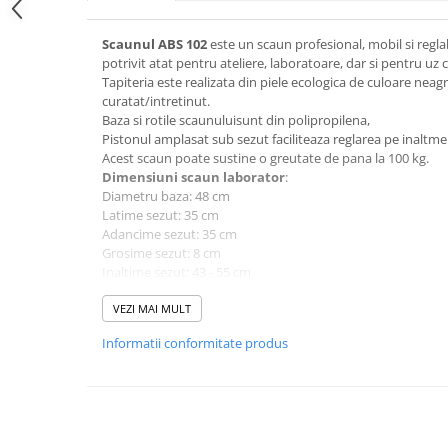
Scaunul ABS 102
este un scaun profesional, mobil si regla
potrivit atat pentru ateliere, laboratoare, dar si pentru uz c
Tapiteria este realizata din piele ecologica de culoare neagr
curatat/intretinut.
Baza si rotile scaunuluisunt din polipropilena,
Pistonul amplasat sub sezut faciliteaza reglarea pe inaltme
Acest scaun poate sustine o greutate de pana la 100 kg.
Dimensiuni scaun laborator
:
Diametru baza: 48 cm
Latime sezut: 35 cm
Adancime sezut: 35 cm
Grosime sezut: 8 cm
Inaltime sezut: 43 - 55 cm
Garantie scaun laborator: 2 ani
Produsul se livreaza demontat, la colet (kit ambalat in cutii
VEZI MAI MULT
Coletele includ feroneria si instructiunile de montaj.
Informatii conformitate produs