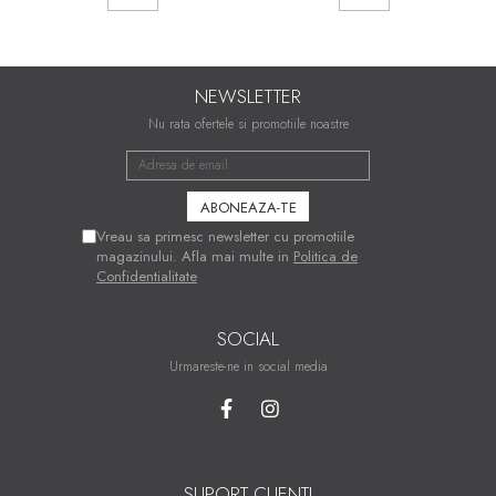
NEWSLETTER
Nu rata ofertele si promotiile noastre
Vreau sa primesc newsletter cu promotiile
magazinului. Afla mai multe in
Politica de
Confidentialitate
SOCIAL
Urmareste-ne in social media
SUPORT CLIENTI