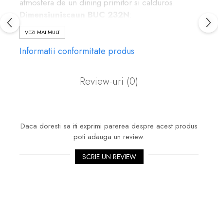
atmosfera de un dining primitor si calduros.
Dimensiuniscaun BUC 232N
:
Inaltime totala scaun : 84 cm
VEZI MAI MULT
Inaltimea sol - sezut :
45 cm
Informatii conformitate produs
Latime sezut : 44 cm
Model este recomandat a fi utilizat de persoane
ce au o greutate de maxim 100 kg.
Review-uri
(0)
Garantie scaunbucatarie: 2 ani
Daca doresti sa iti exprimi parerea despre acest produs
poti adauga un review.
SCRIE UN REVIEW