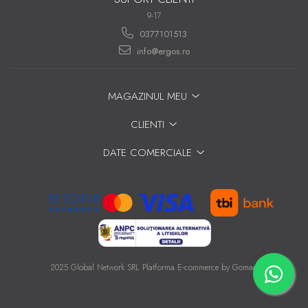
9-17
0377101513
info@ergos.ro
MAGAZINUL MEU
CLIENTI
DATE COMERCIALE
2025 Global Network SRL
Platforma E-commerce by Gomag